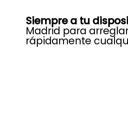
Siempre a tu dispos
Madrid para arregla
rápidamente cualqui
La amplia experiencia, formación 
profesional nos permiten afrontar
gran variedad de incidencias que 
rendimiento, la fiabilidad y la vida 
Saunier Duval.
Nos encontramos certificados y au