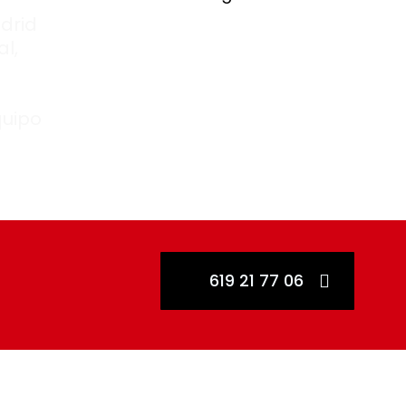
drid
al,
quipo
619 21 77 06