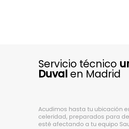
Servicio técnico
u
Duval
en Madrid
Acudimos hasta tu ubicación 
celeridad, preparados para det
esté afectando a tu equipo Sau