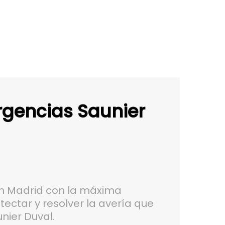
rgencias Saunier
en Madrid con la máxima
ectar y resolver la avería que
nier Duval.