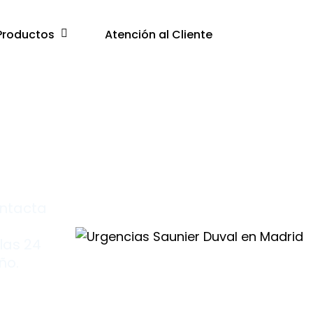
Productos
Atención al Cliente
ontacta
las 24
ño.