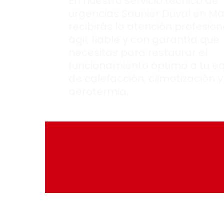
En nuestro servicio técnico de
urgencias Saunier Duval en Ma
recibirás la atención profesion
ágil, fiable y con garantía que
necesitas para restaurar el
funcionamiento óptimo a tu e
de calefacción, climatización y
aerotermia.