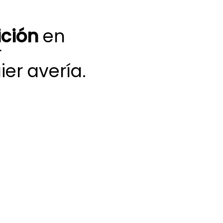
ición
en
r
er avería.
y compromiso
 cada día una
pueden afectar el
útil de equipos
torizados para