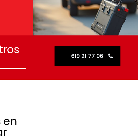
tros
619 21 77 06
s
en
ar