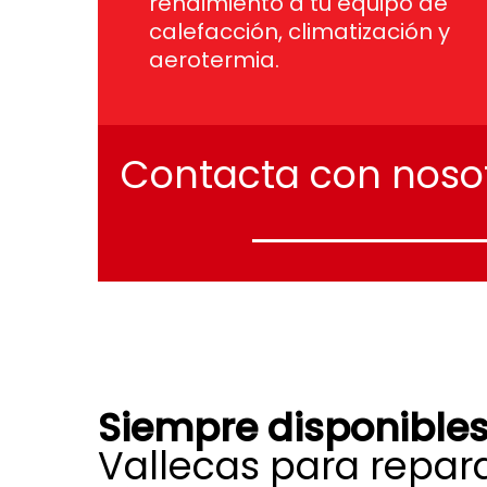
rendimiento a tu equipo de
calefacción, climatización y
aerotermia.
Contacta
con
noso
Siempre disponible
Vallecas para repar