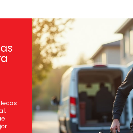
cas
ra
llecas
al,
ue
jor