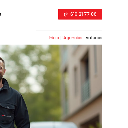
e
619 21 77 06
Inicio
|
Urgencias
|
Vallecas