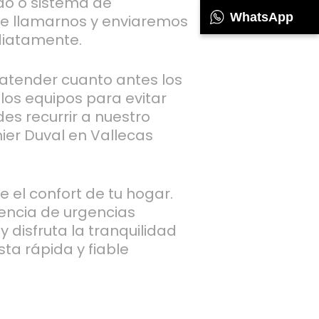
do o sistema de
WhatsApp
ue llamarnos y enviaremos
diatamente.
tender cuanto antes los
los equipos para evitar
des recurrir a nuestro
nier Duval en Vallecas
e el confort de tu hogar.
encia de urgencias
y disfruta la tranquilidad
ta rápida y fiable