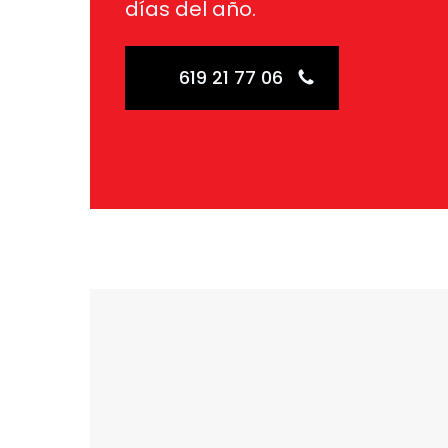
días del año.
619 21 77 06