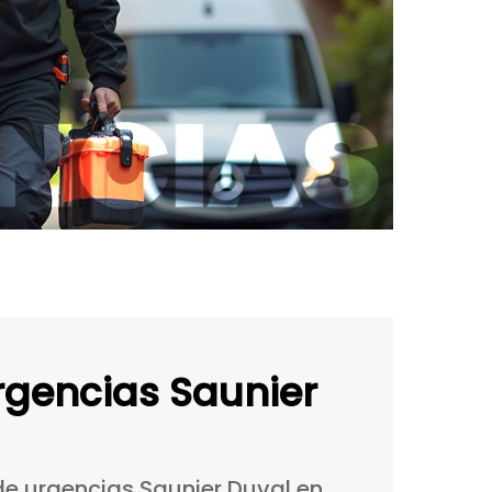
rgencias Saunier
de
urgencias
Saunier
Duval
en