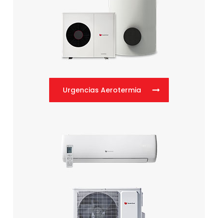
Urgencias Aerotermia