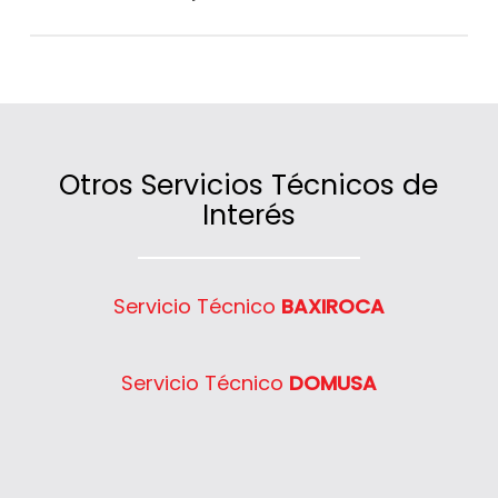
o agua caliente.
Sí, cubrimos un amplio radio de actuación
y llegamos a diferentes localidades gracias
a nuestras unidades móviles distribuidas
estratégicamente.
Otros Servicios Técnicos de
Interés
Servicio Técnico
BAXIROCA
Servicio Técnico
DOMUSA