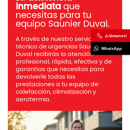
inmediata
que
necesitas para tu
equipo Saunier Duval.
¡Llámanos!
A través de nuestro servicio
técnico de urgencias Saunier
WhatsApp
Duval recibirás la atención
profesional, rápida, efectiva y de
garantías que necesitas para
devolverle todas las
prestaciones a tu equipo de
calefacción, climatización y
aerotermia.