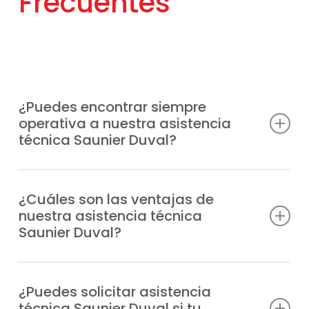
Frecuentes
¿Puedes encontrar siempre
operativa a nuestra asistencia
técnica Saunier Duval?
Sabemos que las averías pueden surgir en
cualquier momento, por eso encontrarás
¿Cuáles son las ventajas de
nuestra asistencia técnica
disponible nuestra asistencia técnica
Saunier Duval?
Saunier Duval todos los días del año.
Nuestra Asistencia Técnica Saunier Duval
destaca por ofrecer servicios detallados,
¿Puedes solicitar asistencia
técnica Saunier Duval si tu