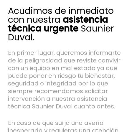
Acudimos de inmediato
con nuestra
asistencia
técnica urgente
Saunier
Duval.
En primer lugar, queremos informarte
de la peligrosidad que reviste convivir
con un equipo en mal estado ya que
puede poner en riesgo tu bienestar,
seguridad o integridad por lo que
siempre recomendamos solicitar
intervención a nuestra asistencia
técnica Saunier Duval cuanto antes.
En caso de que surja una avería
inesperada y requieras una atención