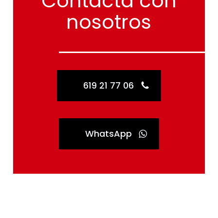
Contacta
con
nosotros
619 21 77 06
WhatsApp