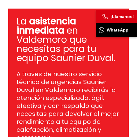
¡Llámanos!
La
asistencia
inmediata
en
WhatsApp
Valdemoro que
necesitas para tu
equipo Saunier Duval.
A través de nuestro servicio
técnico de urgencias Saunier
Duval en Valdemoro recibirás la
atención especializada, ágil,
efectiva y con respaldo que
necesitas para devolver el mejor
rendimiento a tu equipo de
calefacción, climatización y