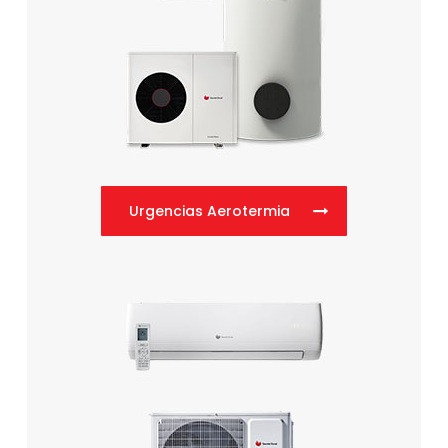
Urgencias Aerotermia