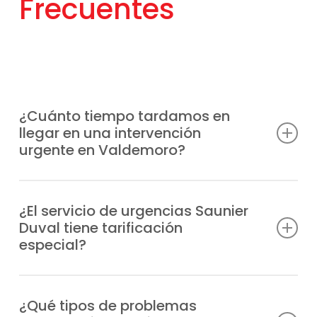
Frecuentes
¿Cuánto tiempo tardamos en
llegar en una intervención
urgente en Valdemoro?
Tenemos unidades móviles
estratégicamente distribuidas para llegar a
¿El servicio de urgencias Saunier
Duval tiene tarificación
tu ubicación en Valdemoro lo antes posible,
especial?
normalmente en un plazo de 1-2 horas tras
tu aviso, dependiendo de la zona.
Efectivamente, al tratarse de una atención
prioritaria fuera de horario habitual, el
¿Qué tipos de problemas