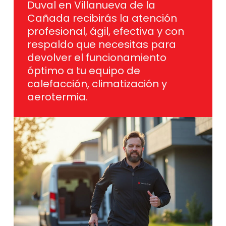
Duval en Villanueva de la
Cañada recibirás la atención
profesional, ágil, efectiva y con
respaldo que necesitas para
devolver el funcionamiento
óptimo a tu equipo de
calefacción, climatización y
aerotermia.