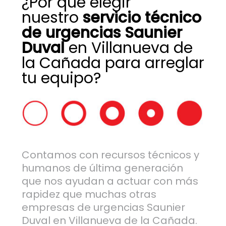
¿Por qué elegir
nuestro
servicio técnico
de urgencias Saunier
Duval
en Villanueva de
la Cañada para arreglar
tu equipo?
Contamos con recursos técnicos y
humanos de última generación
que nos ayudan a actuar con más
rapidez que muchas otras
empresas de urgencias Saunier
Duval en Villanueva de la Cañada.