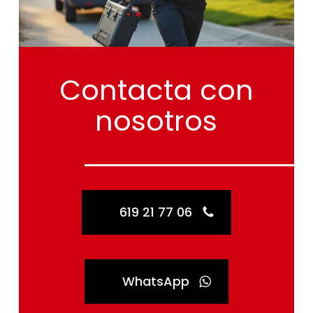
Contacta
con
nosotros
619 21 77 06
WhatsApp