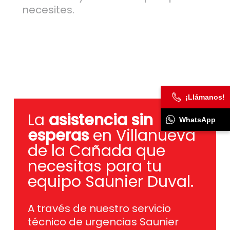
necesites.
¡Llámanos!
La
asistencia sin
WhatsApp
esperas
en Villanueva
de la Cañada que
necesitas para tu
equipo Saunier Duval.
A través de nuestro servicio
técnico de urgencias Saunier