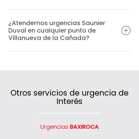
Sí, trabajamos todos los días del año,
también en fines de semana y festivos,
¿Atendemos urgencias Saunier
Duval en cualquier punto de
para que en ningún momento te quedes sin
Villanueva de la Cañada?
calefacción o agua caliente.
Sí, cubrimos un amplio radio de actuación
en Villanueva de la Cañada gracias a
nuestras unidades móviles distribuidas
estratégicamente.
Otros servicios de urgencia de
Interés
Urgencias
BAXIROCA