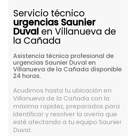
Servicio técnico
urgencias Saunier
Duval
en Villanueva de
la Cañada
Asistencia
técnica
profesional
de
urgencias
Saunier
Duval
en
Villanueva
de
la
Cañada
disponible
24
horas.
Acudimos hasta tu ubicación en
Villanueva de la Cañada con la
máxima rapidez, preparados para
identificar y resolver la avería que
esté afectando a tu equipo Saunier
Duval.