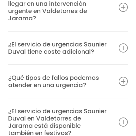
llegar en una intervención
urgente en Valdetorres de
Jarama?
Disponemos de unidades móviles
estratégicamente distribuidas para llegar a
¿El servicio de urgencias Saunier
Duval tiene coste adicional?
tu ubicación en Valdetorres de Jarama en
el menor tiempo posible, normalmente en
Efectivamente, al tratarse de una atención
un plazo de 1-2 horas desde tu aviso,
prioritaria fuera de horario habitual, el
¿Qué tipos de fallos podemos
dependiendo de la zona.
atender en una urgencia?
servicio de urgencias tiene un recargo, que
te comunicaremos antes de la intervención.
Atendemos desde problemas de
encendido y fugas, hasta fallos en la
¿El servicio de urgencias Saunier
Duval en Valdetorres de
presión, bloqueos o errores de
Jarama está disponible
funcionamiento en cualquier modelo
también en festivos?
Saunier Duval.