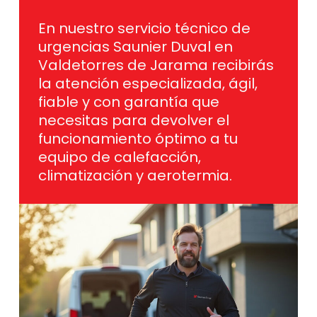
En nuestro servicio técnico de
urgencias Saunier Duval en
Valdetorres de Jarama recibirás
la atención especializada, ágil,
fiable y con garantía que
necesitas para devolver el
funcionamiento óptimo a tu
equipo de calefacción,
climatización y aerotermia.