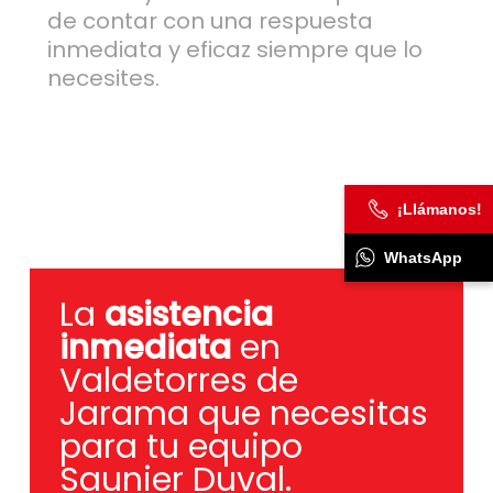
de contar con una respuesta
inmediata y eficaz siempre que lo
necesites.
¡Llámanos!
WhatsApp
La
asistencia
inmediata
en
Valdetorres de
Jarama que necesitas
para tu equipo
Saunier Duval.