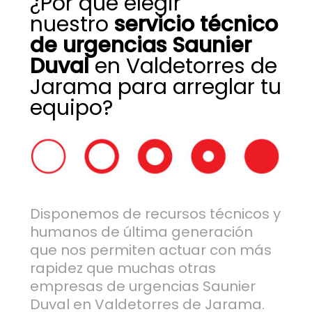
¿Por qué elegir
nuestro
servicio técnico
de urgencias Saunier
Duval
en Valdetorres de
Jarama para arreglar tu
equipo?
Disponemos de recursos técnicos y
humanos de última generación
que nos permiten actuar con más
rapidez que muchas otras
empresas de urgencias Saunier
Duval en Valdetorres de Jarama.