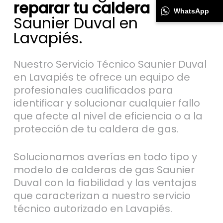
reparar tu caldera
WhatsApp
Saunier Duval en
Lavapiés.
Nuestro Servicio Técnico Saunier Duval
en Lavapiés te ofrece un equipo de
profesionales cualificados para
identificar y solucionar cualquier fallo
que afecte al nivel de eficiencia o a la
protección de tu caldera de gas.
Solucionamos averías en todo tipo y
modelo de calderas de gas Saunier
Duval con la fiabilidad y las ventajas
que caracterizan a nuestro servicio
técnico autorizado en Lavapiés.