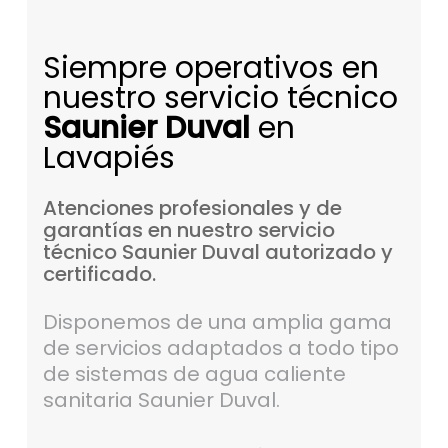
Siempre operativos en
nuestro servicio técnico
Saunier Duval
en
Lavapiés
Atenciones
profesionales
y
de
garantías
en
nuestro
servicio
técnico
Saunier
Duval
autorizado
y
certificado.
Disponemos de una amplia gama
de servicios adaptados a todo tipo
de sistemas de agua caliente
sanitaria Saunier Duval.