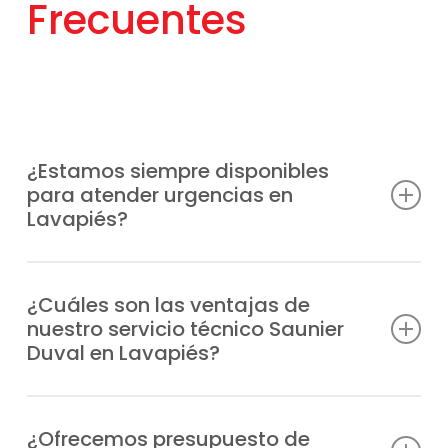
Frecuentes
¿Estamos siempre disponibles
para atender urgencias en
Lavapiés?
Sabemos que las averías pueden surgir en
cualquier momento, por eso ofrecemos un
¿Cuáles son las ventajas de
nuestro servicio técnico Saunier
soporte técnico inmediato en Lavapiés sin
Duval en Lavapiés?
interrupciones.
Ofrecemos un Servicio Técnico Saunier
Garantizamos restablecer cuanto antes tu
Duval en Lavapiés de confianza y sin
¿Ofrecemos presupuesto de
equipo Saunier Duval, sin importar el