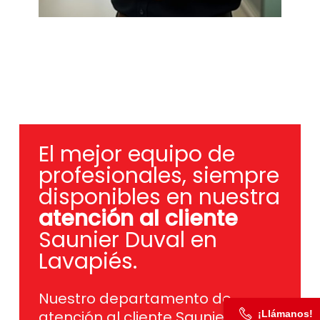
El mejor equipo de
profesionales, siempre
disponibles en nuestra
atención al cliente
Saunier Duval en
Lavapiés.
Nuestro departamento de
atención al cliente Saunier Duval
¡Llámanos!