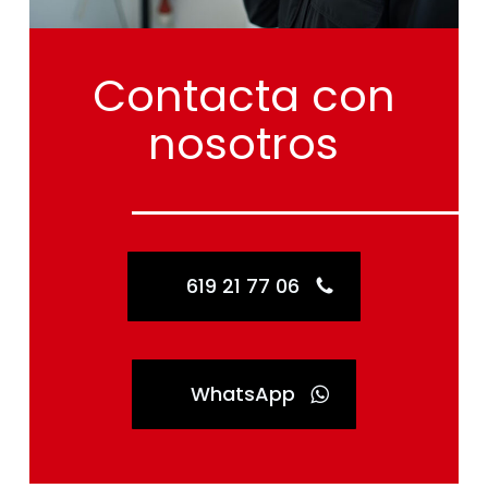
Contacta
con
nosotros
619 21 77 06
WhatsApp