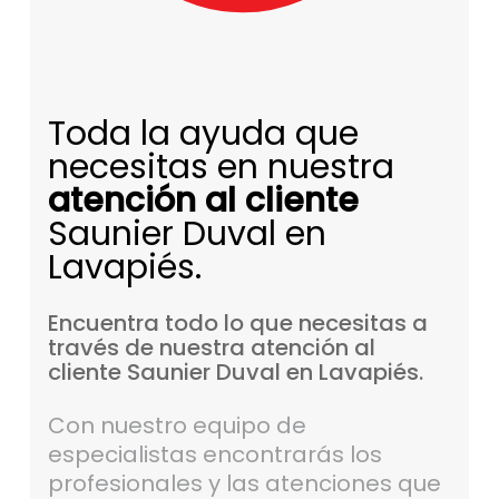
Toda la ayuda que
necesitas en nuestra
atención al cliente
Saunier Duval en
Lavapiés.
Encuentra
todo
lo
que
necesitas
a
través
de
nuestra
atención
al
cliente
Saunier
Duval
en
Lavapiés.
Con nuestro equipo de
especialistas encontrarás los
profesionales y las atenciones que