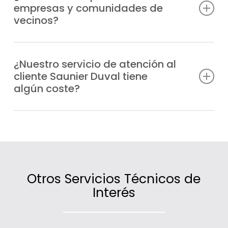
empresas y comunidades de
técnico especializado a cualquier zona de
vecinos?
Lavapiés en el menor tiempo posible.
Sí, atendemos tanto a particulares como a
comunidades de vecinos y negocios de
¿Nuestro servicio de atención al
cliente Saunier Duval tiene
Lavapiés que necesiten información,
algún coste?
asesoramiento o asistencia técnica.
No, la atención es gratuita; lo único que se
cobra son las intervenciones técnicas o los
servicios contratados.
Otros Servicios Técnicos de
Interés