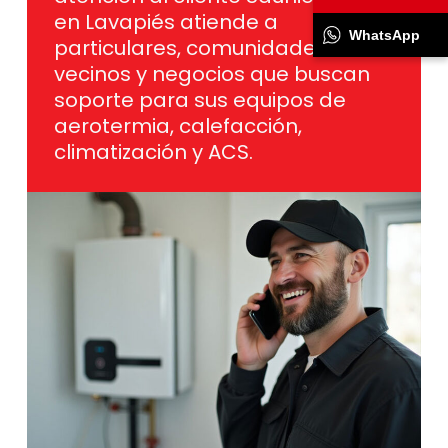
en Lavapiés atiende a
WhatsApp
particulares, comunidades de
vecinos y negocios que buscan
soporte para sus equipos de
aerotermia, calefacción,
climatización y ACS.