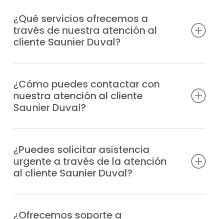
¿Qué servicios ofrecemos a
través de nuestra atención al
cliente Saunier Duval?
Damos soporte profesional a consultas
técnicas, incidencias, solicitudes de
¿Cómo puedes contactar con
nuestra atención al cliente
reparación, información sobre garantías y
Saunier Duval?
todo lo relacionado con tus equipos
Saunier Duval.
Puedes llamarnos directamente por
teléfono o escribirnos un WhatsApp;
¿Puedes solicitar asistencia
urgente a través de la atención
siempre tendrás respuesta profesional.
al cliente Saunier Duval?
Claro, nuestro departamento atiende las
urgencias de manera prioritaria y envía un
¿Ofrecemos soporte a