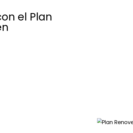
on el Plan
en
una excelente
o equipo Saunier
ue reduce de
; gracias a estas
eras viejas,
s o equipos de
oluciones Saunier
nsumo.