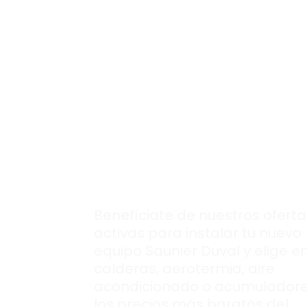
Conoce al detalle
nuestras
ofertas
para instalar tu
nuevo equipo
Saunier Duval en
Lavapiés.
Benefíciate de nuestros oferta
activas para instalar tu nuevo
equipo Saunier Duval y elige e
calderas, aerotermia, aire
acondicionado o acumuladore
los precios más baratos del