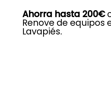
Ahorra hasta 200€
c
Renove de equipos 
Lavapiés.
Beneficiarte de el Plan Renove es 
oportunidad para actualizar tu viej
Duval con una ayuda económica q
forma clara el coste de instalación
subvenciones, puedes sustituir cald
sistemas de aerotermia ineficiente
aire acondicionado gastones por s
Duval más modernas y de bajo co