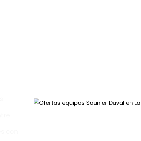
s
ntre
s con