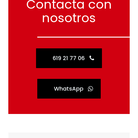
Contacta
con
nosotros
619 21 77 06
WhatsApp