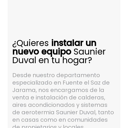
¿Quieres
instalar un
nuevo equipo
Saunier
Duval en tu hogar?
Desde nuestro departamento
especializado en Fuente el Saz de
Jarama, nos encargamos de la
venta e instalación de calderas,
aires acondicionados y sistemas
de aerotermia Saunier Duval, tanto
en casas como en comunidades
de propietarios y locales