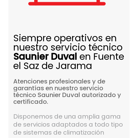
Siempre operativos en
nuestro servicio técnico
Saunier Duval
en Fuente
el Saz de Jarama
Atenciones
profesionales
y
de
garantías
en
nuestro
servicio
técnico
Saunier
Duval
autorizado
y
certificado.
Disponemos de una amplia gama
de servicios adaptados a todo tipo
de sistemas de climatización