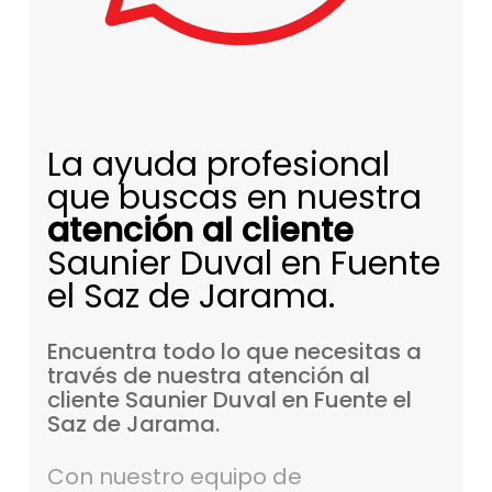
La ayuda profesional
que buscas en nuestra
atención al cliente
Saunier Duval en Fuente
el Saz de Jarama.
Encuentra
todo
lo
que
necesitas
a
través
de
nuestra
atención
al
cliente
Saunier
Duval
en
Fuente
el
Saz
de
Jarama.
Con nuestro equipo de