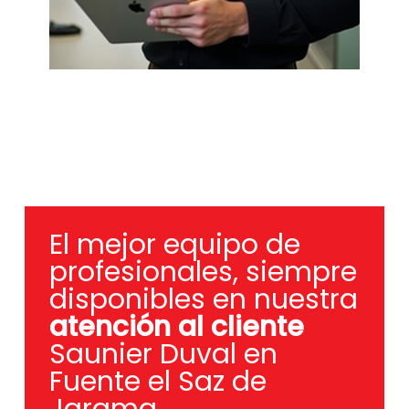
El mejor equipo de
profesionales, siempre
disponibles en nuestra
atención al cliente
Saunier Duval en
Fuente el Saz de
Jarama.