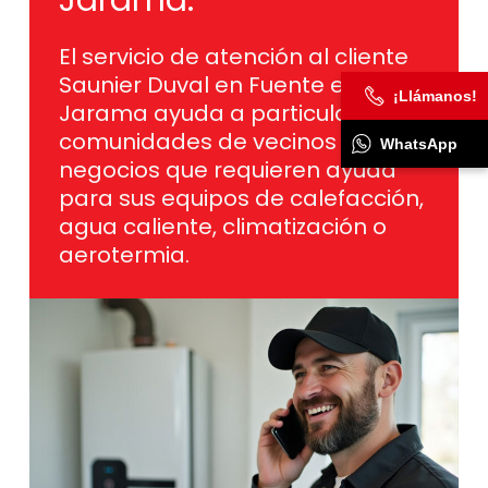
El servicio de atención al cliente
Saunier Duval en Fuente el Saz de
¡Llámanos!
Jarama ayuda a particulares,
comunidades de vecinos y
WhatsApp
negocios que requieren ayuda
para sus equipos de calefacción,
agua caliente, climatización o
aerotermia.