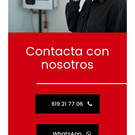
Contacta
con
nosotros
619 21 77 06
WhatsApp