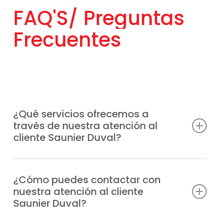
FAQ'S/
Preguntas
Frecuentes
¿Qué servicios ofrecemos a
través de nuestra atención al
cliente Saunier Duval?
Atendemos consultas técnicas, incidencias,
solicitudes de reparación, información
¿Cómo puedes contactar con
nuestra atención al cliente
sobre garantías y todo lo relacionado con
Saunier Duval?
tus equipos Saunier Duval.