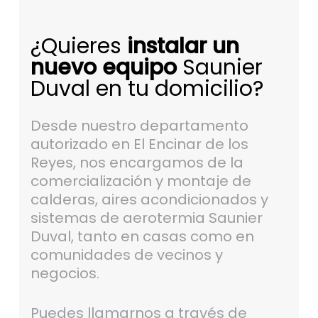
¿Quieres
instalar un
nuevo equipo
Saunier
Duval en tu domicilio?
Desde nuestro departamento
autorizado en El Encinar de los
Reyes, nos encargamos de la
comercialización y montaje de
calderas, aires acondicionados y
sistemas de aerotermia Saunier
Duval, tanto en casas como en
comunidades de vecinos y
negocios.
Puedes llamarnos a través de