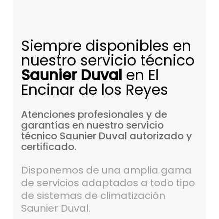
Siempre disponibles en
nuestro servicio técnico
Saunier Duval
en El
Encinar de los Reyes
Atenciones
profesionales
y
de
garantías
en
nuestro
servicio
técnico
Saunier
Duval
autorizado
y
certificado.
Disponemos de una amplia gama
de servicios adaptados a todo tipo
de sistemas de climatización
Saunier Duval.