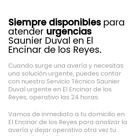
Siempre disponibles
para
atender
urgencias
Saunier Duval en El
Encinar de los Reyes.
Cuando surge una avería y necesitas
una solución urgente, puedes contar
con nuestro Servicio Técnico Saunier
Duval urgente en El Encinar de los
Reyes, operativo las 24 horas.
Vamos de inmediato a tu domicilio en
El Encinar de los Reyes para analizar la
avería y dejar operativo otra vez tu