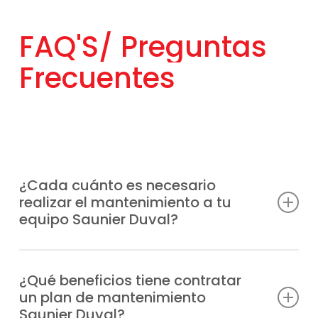
FAQ'S/
Preguntas
Frecuentes
¿Cada cuánto es necesario
realizar el mantenimiento a tu
equipo Saunier Duval?
Lo más aconsejable es hacerlo al menos
una vez al año, aunque la frecuencia puede
¿Qué beneficios tiene contratar
un plan de mantenimiento
depender del uso que reciba el sistema y
Saunier Duval?