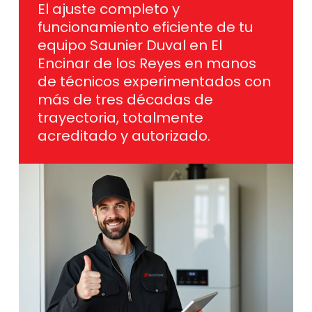
El ajuste completo y
funcionamiento eficiente de tu
equipo Saunier Duval en El
Encinar de los Reyes en manos
de técnicos experimentados con
más de tres décadas de
trayectoria, totalmente
acreditado y autorizado.