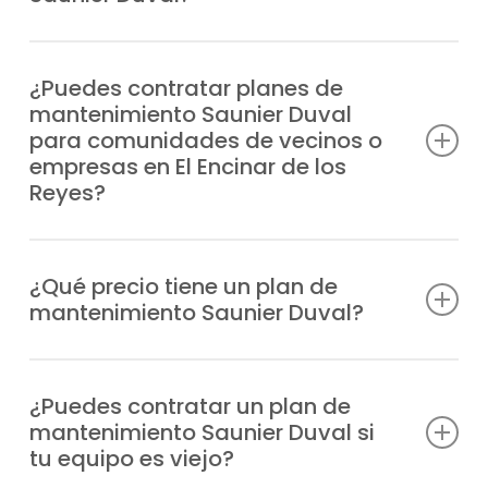
de la puesta a punto que desees.
Previenes averías, tienes a tu disposición al
mejor equipo técnico, alargas la
¿Puedes contratar planes de
mantenimiento Saunier Duval
durabilidad de tu sistema, ahorras en
para comunidades de vecinos o
consumo energético y aseguras la
empresas en El Encinar de los
tranquilidad de tu vivienda.
Reyes?
Por supuesto, ofrecemos planes de
mantenimiento Saunier Duval adaptados
¿Qué precio tiene un plan de
mantenimiento Saunier Duval?
tanto a viviendas particulares como a
comunidades de vecinos y negocios en la
Ofrecemos tarifas transparentes y
zona de El Encinar de los Reyes.
ajustadas, según cada instalación y al tipo
¿Puedes contratar un plan de
mantenimiento Saunier Duval si
de equipo.
tu equipo es viejo?