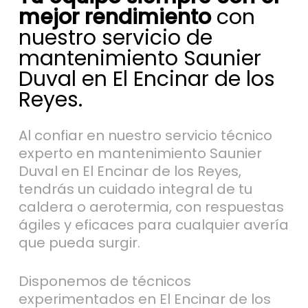
mejor rendimiento
con
nuestro servicio de
mantenimiento Saunier
Duval en El Encinar de los
Reyes.
Al confiar en nuestro servicio técnico
experto en mantenimiento Saunier
Duval en El Encinar de los Reyes,
tendrás un cuidado integral de tu
caldera o aerotermia, con respuestas
ágiles y eficaces para cualquier avería
que pueda surgir.
Disponemos de técnicos
experimentados en El Encinar de los