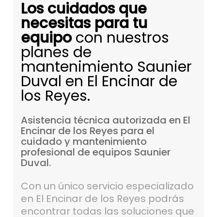
Los cuidados que
necesitas para tu
equipo
con nuestros
planes de
mantenimiento Saunier
Duval en El Encinar de
los Reyes.
Asistencia
técnica
autorizada
en
El
Encinar
de
los
Reyes
para
el
cuidado
y
mantenimiento
profesional
de
equipos
Saunier
Duval.
Con un único servicio especializado
en El Encinar de los Reyes podrás
encontrar todas las soluciones que