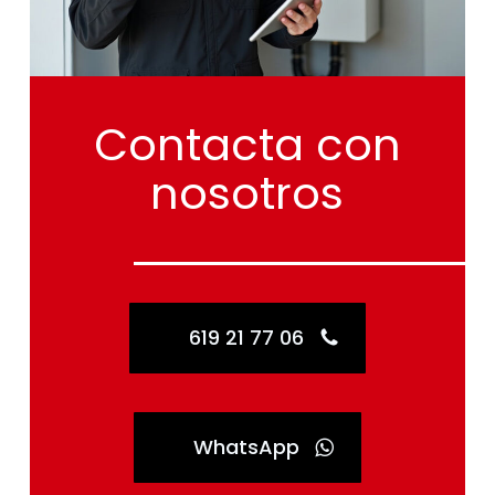
Contacta
con
nosotros
619 21 77 06
WhatsApp