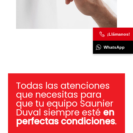
¡Llámanos!
WhatsApp
Todas las atenciones
que necesitas para
que tu equipo Saunier
Duval siempre esté
en
perfectas condiciones
.