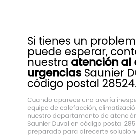
Si tienes un proble
puede esperar, cont
nuestra
atención al 
urgencias
Saunier D
código postal 28524
Cuando aparece una avería inespe
equipo de calefacción, climatizació
nuestro departamento de atención 
Saunier Duval en código postal 28
preparado para ofrecerte solucion