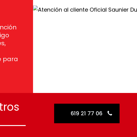
nción
igo
s,
e para
tros
619 21 77 06