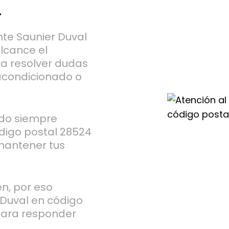
.
ente Saunier Duval
lcance el
ra resolver dudas
 acondicionado o
ado siempre
digo postal 28524
 mantener tus
n, por eso
 Duval en código
para responder