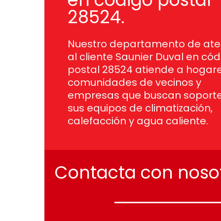
28524.
Nuestro departamento de ate
al cliente Saunier Duval en cód
postal 28524 atiende a hogare
comunidades de vecinos y
empresas que buscan soport
sus equipos de climatización,
calefacción y agua caliente.
Contacta
con
noso