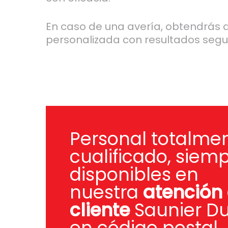
En caso de una avería, obtendrás 
personalizada con resultados segu
Personal totalme
cualificado, siem
disponibles en
nuestra
atención 
cliente
Saunier Du
en código postal