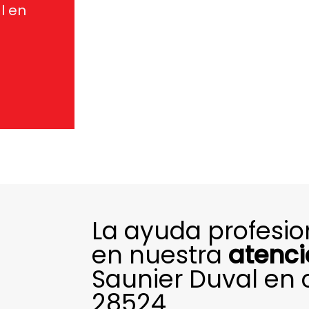
l en
La ayuda profesi
en nuestra
atenci
Saunier Duval en 
28524.