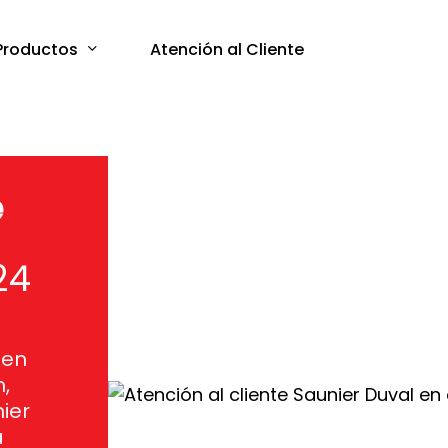
Productos
Atención al Cliente
e
24
uen
,
ier
a