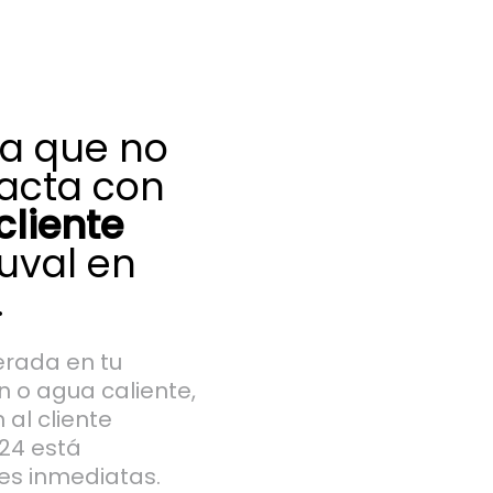
ma que no
acta con
cliente
uval en
.
rada en tu
n o agua caliente,
al cliente
524 está
es inmediatas.