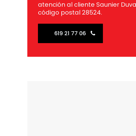
atención al cliente Saunier Duva
código postal 28524.
619 21 77 06