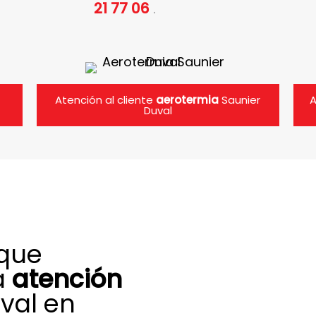
21 77 06
.
Atención al cliente
aerotermia
Saunier
A
Duval
 que
a
atención
val en