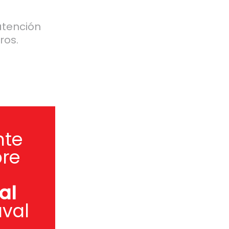
atención
ros.
nte
pre
al
val