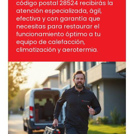
código postal 28524 recibirás la
atención especializada, ágil,
efectiva y con garantía que
necesitas para restaurar el
funcionamiento óptimo a tu
equipo de calefacción,
climatización y aerotermia.