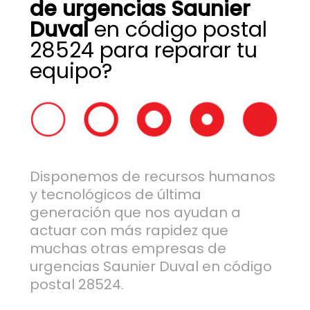
de urgencias Saunier
Duval
en código postal
28524 para reparar tu
equipo?
Disponemos de recursos humanos
y tecnológicos de última
generación que nos ayudan a
actuar con más rapidez que
muchas otras empresas de
urgencias Saunier Duval en código
postal 28524.