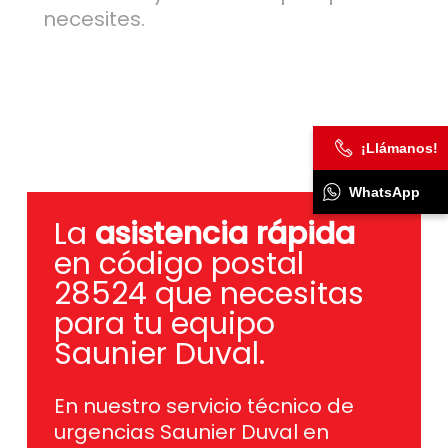
necesites.
¡Llámanos!
WhatsApp
La
asistencia rápida
en código postal
28524 que necesitas
para tu equipo
Saunier Duval.
En nuestro servicio técnico de
urgencias Saunier Duval en