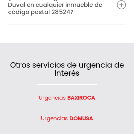
Duval en cualquier inmueble de
festivos, para que nunca te quedes sin
código postal 28524?
calefacción o agua caliente.
Claro que sí, cubrimos un extenso radio de
actuación en código postal 28524 gracias
a nuestras furgonetas distribuidas
estratégicamente.
Otros servicios de urgencia de
Interés
Urgencias
BAXIROCA
Urgencias
DOMUSA