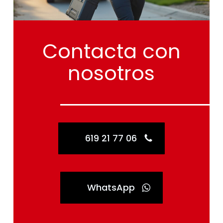
Contacta
con
nosotros
619 21 77 06
WhatsApp