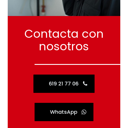
Contacta
con
nosotros
619 21 77 06
WhatsApp