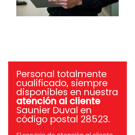
Personal totalmente
cualificado, siempre
disponibles en nuestra
atención al cliente
Saunier Duval en
código postal 28523.
El servicio de atención al cliente