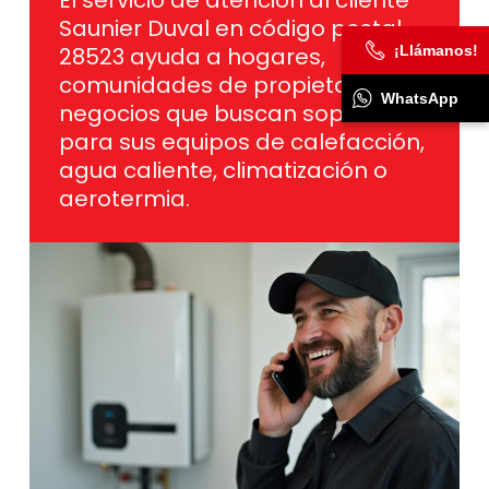
Saunier Duval en código postal
¡Llámanos!
28523 ayuda a hogares,
comunidades de propietarios y
WhatsApp
negocios que buscan soporte
para sus equipos de calefacción,
agua caliente, climatización o
aerotermia.