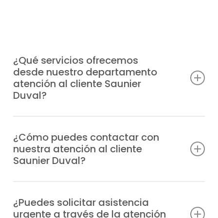
¿Qué servicios ofrecemos
desde nuestro departamento
atención al cliente Saunier
Duval?
Atendemos consultas técnicas, incidencias,
solicitudes de reparación, información
¿Cómo puedes contactar con
nuestra atención al cliente
sobre garantías y todo lo relacionado con
Saunier Duval?
tus equipos Saunier Duval.
Puedes llamarnos directamente por
teléfono o escribirnos un WhatsApp;
¿Puedes solicitar asistencia
urgente a través de la atención
siempre tendrás respuesta rápida y