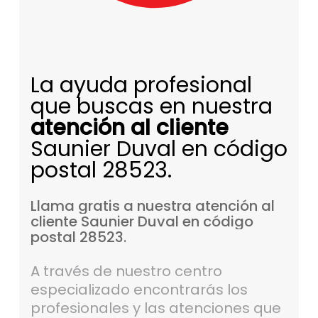
La ayuda profesional
que buscas en nuestra
atención al cliente
Saunier Duval en código
postal 28523.
Llama
gratis
a
nuestra
atención
al
cliente
Saunier
Duval
en
código
postal
28523.
A través de nuestro centro
especializado encontrarás los
profesionales y las atenciones que