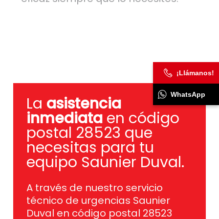
¡Llámanos!
WhatsApp
La
asistencia
inmediata
en código
postal 28523 que
necesitas para tu
equipo Saunier Duval.
A través de nuestro servicio
técnico de urgencias Saunier
Duval en código postal 28523