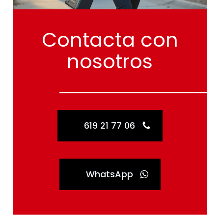
Contacta
con
nosotros
619 21 77 06
WhatsApp