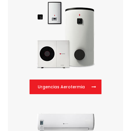
Urgencias Aerotermia