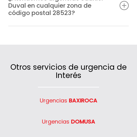
Duval en cualquier zona de
festivos, para que nunca te veas sin
código postal 28523?
calefacción o agua caliente.
Claro que sí, cubrimos un amplio radio de
actuación en código postal 28523 gracias
a nuestras unidades móviles ubicadas
estratégicamente.
Otros servicios de urgencia de
Interés
Urgencias
BAXIROCA
Urgencias
DOMUSA