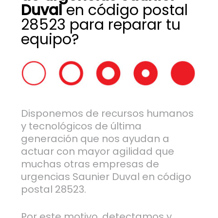
Duval
en código postal
28523 para reparar tu
equipo?
Disponemos de recursos humanos
y tecnológicos de última
generación que nos ayudan a
actuar con mayor agilidad que
muchas otras empresas de
urgencias Saunier Duval en código
postal 28523.
Por este motivo, detectamos y