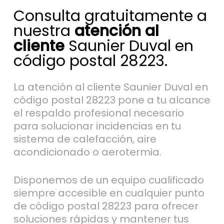
Consulta gratuitamente a
nuestra
atención al
cliente
Saunier Duval en
código postal 28223.
La atención al cliente Saunier Duval en
código postal 28223 pone a tu alcance
el respaldo profesional necesario
para solucionar incidencias en tu
sistema de calefacción, aire
acondicionado o aerotermia.
Disponemos de un equipo cualificado
siempre accesible en cualquier punto
de código postal 28223 para ofrecer
soluciones rápidas y mantener tus