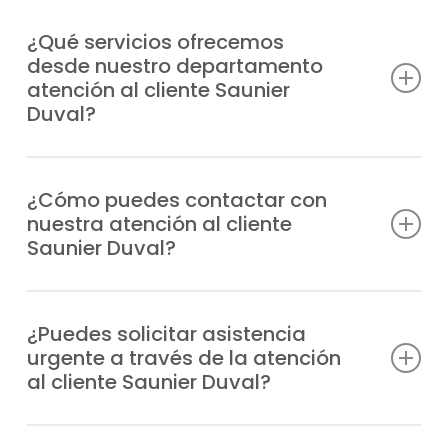
¿Qué servicios ofrecemos
desde nuestro departamento
atención al cliente Saunier
Duval?
Atendemos consultas técnicas, incidencias,
solicitudes de reparación, información
¿Cómo puedes contactar con
nuestra atención al cliente
sobre garantías y todo lo relacionado con
Saunier Duval?
tus equipos Saunier Duval.
Puedes marcar nuestro número de teléfono
o escribirnos un WhatsApp; siempre
¿Puedes solicitar asistencia
urgente a través de la atención
tendrás respuesta profesional.
al cliente Saunier Duval?
Claro, nuestro departamento atiende las