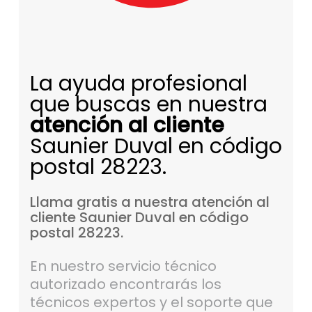
La ayuda profesional
que buscas en nuestra
atención al cliente
Saunier Duval en código
postal 28223.
Llama
gratis
a
nuestra
atención
al
cliente
Saunier
Duval
en
código
postal
28223.
En nuestro servicio técnico
autorizado encontrarás los
técnicos expertos y el soporte que