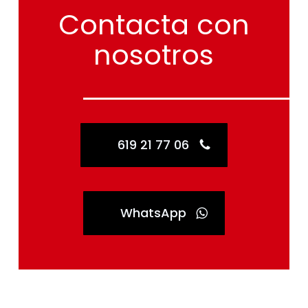
Contacta
con
nosotros
619 21 77 06
WhatsApp