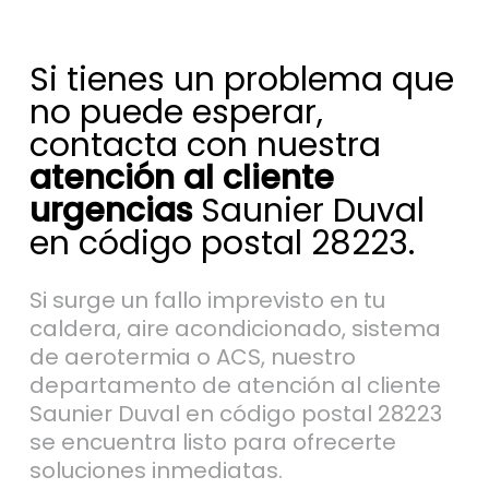
Si tienes un problema que
no puede esperar,
contacta con nuestra
atención al cliente
urgencias
Saunier Duval
en código postal 28223.
Si surge un fallo imprevisto en tu
caldera, aire acondicionado, sistema
de aerotermia o ACS, nuestro
departamento de atención al cliente
Saunier Duval en código postal 28223
se encuentra listo para ofrecerte
soluciones inmediatas.