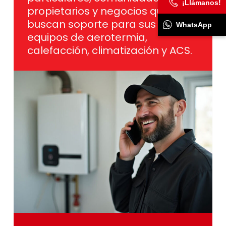
¡Llámanos!
propietarios y negocios que
buscan soporte para sus
WhatsApp
equipos de aerotermia,
calefacción, climatización y ACS.