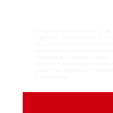
equipo Saunier
Duval.
En nuestro servicio técnico de
urgencias Saunier Duval en có
postal 28223 recibirás la atenc
especializada, rápida, fiable y
garantía que necesitas para
devolver todas las prestacione
equipo de calefacción, climati
y aerotermia.