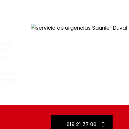
digo
ión
 con
s a tu
zación
619 21 77 06