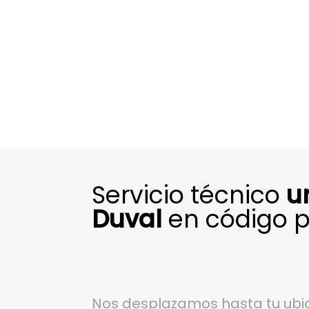
Servicio técnico
u
Duval
en código p
Nos desplazamos hasta tu ubic