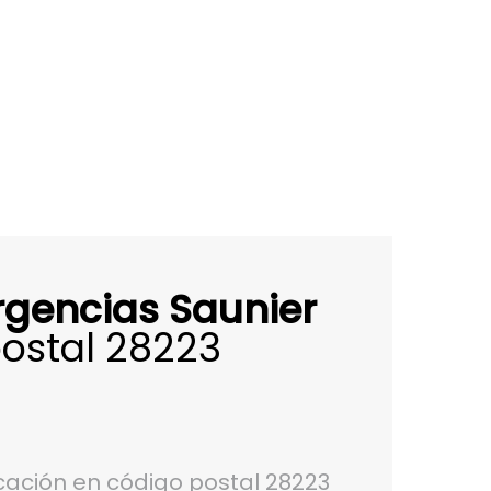
rgencias Saunier
ostal 28223
ación en código postal 28223