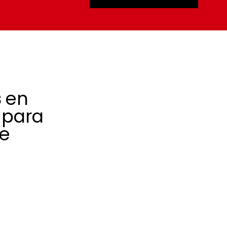
s
en
 para
te
y compromiso