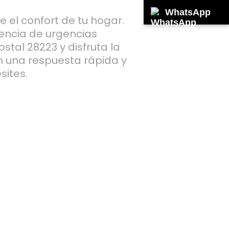
WhatsApp
e el confort de tu hogar.
encia de urgencias
stal 28223 y disfruta la
n una respuesta rápida y
sites.