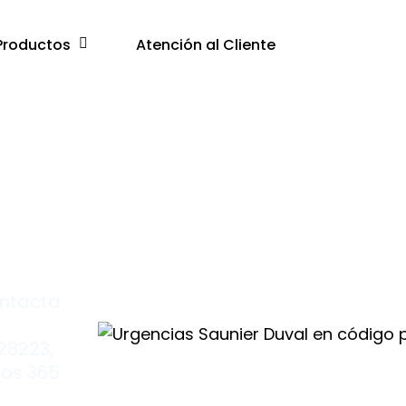
Productos
Atención al Cliente
ontacta
28223,
los 365