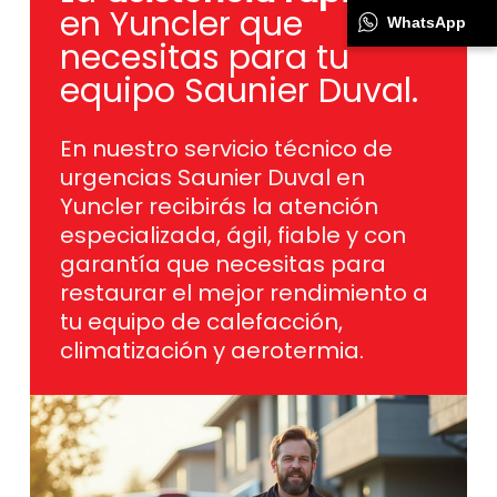
en Yuncler que
WhatsApp
necesitas para tu
equipo Saunier Duval.
En nuestro servicio técnico de
urgencias Saunier Duval en
Yuncler recibirás la atención
especializada, ágil, fiable y con
garantía que necesitas para
restaurar el mejor rendimiento a
tu equipo de calefacción,
climatización y aerotermia.