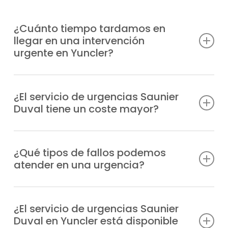
¿Cuánto tiempo tardamos en
llegar en una intervención
urgente en Yuncler?
Contamos con unidades móviles
distribuidas estratégicamente para acudir
¿El servicio de urgencias Saunier
Duval tiene un coste mayor?
a tu ubicación en Yuncler en el menor
tiempo posible, habitualmente en un plazo
Sí, al tratarse de una atención prioritaria
de 1-2 horas tras tu aviso, según la zona.
fuera de horario habitual, el servicio de
¿Qué tipos de fallos podemos
atender en una urgencia?
urgencias tiene un recargo, que te
comunicaremos antes de la intervención.
intervenimos desde problemas de
encendido y fugas, hasta fallos en la
¿El servicio de urgencias Saunier
Duval en Yuncler está disponible
presión, bloqueos o errores de