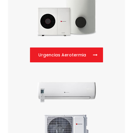
Urgencias Aerotermia