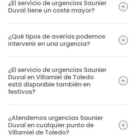
estratégicamente distribuidas para acudir
¿El servicio de urgencias Saunier
Duval tiene un coste mayor?
a tu ubicación en Villamiel de Toledo en el
menor tiempo posible, habitualmente en un
Sí, al tratarse de una atención prioritaria
plazo de 1-2 horas tras tu aviso, según la
fuera de horario habitual, el servicio de
¿Qué tipos de averías podemos
zona.
intervenir en una urgencia?
urgencias tiene un recargo, del cual te
comunicaremos antes de la intervención.
Atendemos desde problemas de
encendido y fugas, hasta fallos en la
¿El servicio de urgencias Saunier
Duval en Villamiel de Toledo
presión, bloqueos o errores de
está disponible también en
funcionamiento en cualquier equipo
festivos?
Saunier Duval.
Por supuesto, trabajamos todos los días
del año, también en fines de semana y
¿Atendemos urgencias Saunier
Duval en cualquier punto de
festivos, para que nunca te veas sin
Villamiel de Toledo?
calefacción o agua caliente.