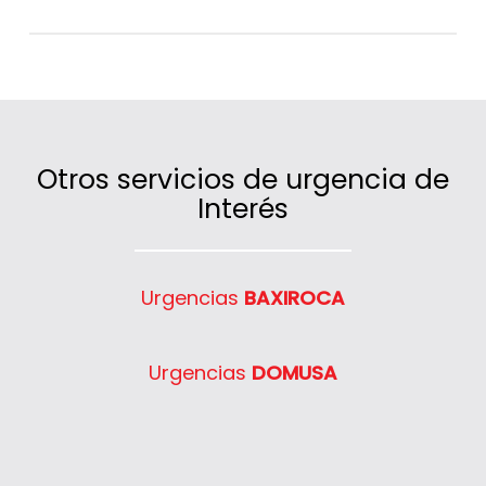
Claro que sí, cubrimos un amplio radio de
actuación en Villamiel de Toledo gracias a
nuestras unidades móviles ubicadas
estratégicamente.
Otros servicios de urgencia de
Interés
Urgencias
BAXIROCA
Urgencias
DOMUSA