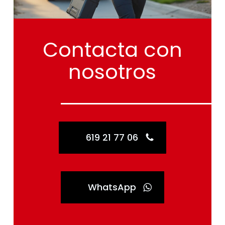
Contacta
con
nosotros
619 21 77 06
WhatsApp