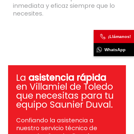
inmediata y eficaz siempre que lo
necesites.
¡Llámanos!
WhatsApp
La
asistencia rápida
en Villamiel de Toledo
que necesitas para tu
equipo Saunier Duval.
Confiando la asistencia a
nuestro servicio técnico de