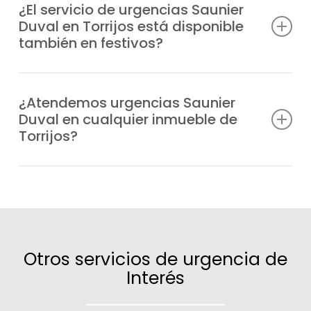
encendido y fugas, hasta fallos en la
¿El servicio de urgencias Saunier
Duval en Torrijos está disponible
presión, bloqueos o errores de
también en festivos?
funcionamiento en cualquier equipo
Saunier Duval.
Sí, trabajamos todos los días del año,
incluyendo fines de semana y festivos,
¿Atendemos urgencias Saunier
Duval en cualquier inmueble de
para que nunca te quedes sin calefacción
Torrijos?
o agua caliente.
Claro que sí, cubrimos un amplio radio de
actuación en Torrijos gracias a nuestras
unidades móviles distribuidas
estratégicamente.
Otros servicios de urgencia de
Interés