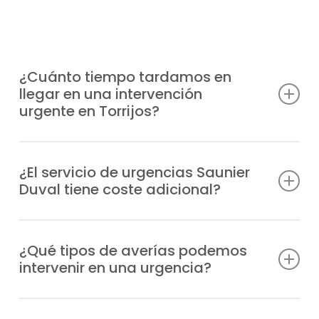
¿Cuánto tiempo tardamos en
llegar en una intervención
urgente en Torrijos?
Disponemos de unidades móviles
estratégicamente distribuidas para llegar a
¿El servicio de urgencias Saunier
Duval tiene coste adicional?
tu ubicación en Torrijos en el menor tiempo
posible, habitualmente en 1-2 horas desde
Sí, al tratarse de una atención prioritaria
tu aviso, dependiendo de la zona.
fuera de horario habitual, el servicio de
¿Qué tipos de averías podemos
intervenir en una urgencia?
urgencias tiene un recargo, del cual te
informaremos antes de la intervención.
Atendemos desde problemas de