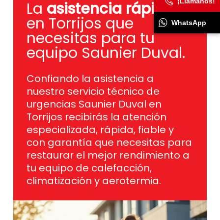
¡Llámanos!
La
asistencia rápida
en Torrijos que
WhatsApp
necesitas para tu
equipo Saunier Duval.
Confiando la asistencia a
nuestro servicio técnico de
urgencias Saunier Duval en
Torrijos recibirás la atención
especializada, rápida, fiable y
con garantía que necesitas para
restaurar el mejor rendimiento a
tu equipo de calefacción,
climatización y aerotermia.