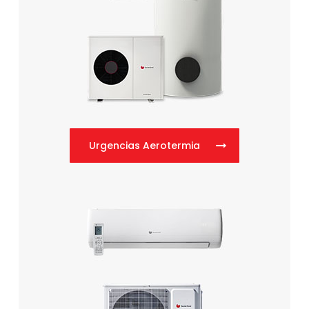
Urgencias Aerotermia