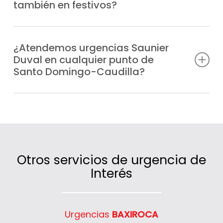
también en festivos?
Saunier Duval.
Por supuesto, trabajamos todos los días
del año, incluyendo fines de semana y
¿Atendemos urgencias Saunier
Duval en cualquier punto de
festivos, para que nunca te quedes sin
Santo Domingo-Caudilla?
calefacción o agua caliente.
Sí, cubrimos un extenso radio de actuación
en Santo Domingo-Caudilla gracias a
nuestras furgonetas distribuidas
estratégicamente.
Otros servicios de urgencia de
Interés
Urgencias
BAXIROCA