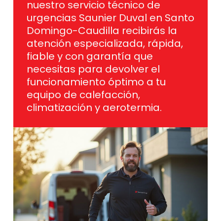
nuestro servicio técnico de
urgencias Saunier Duval en Santo
Domingo-Caudilla recibirás la
atención especializada, rápida,
fiable y con garantía que
necesitas para devolver el
funcionamiento óptimo a tu
equipo de calefacción,
climatización y aerotermia.