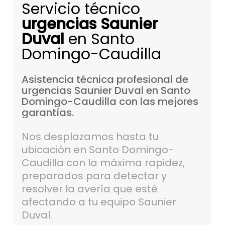
Servicio técnico
urgencias Saunier
Duval
en Santo
Domingo-Caudilla
Asistencia
técnica
profesional
de
urgencias
Saunier
Duval
en
Santo
Domingo-Caudilla
con
las
mejores
garantías.
Nos desplazamos hasta tu
ubicación en Santo Domingo-
Caudilla con la máxima rapidez,
preparados para detectar y
resolver la avería que esté
afectando a tu equipo Saunier
Duval.