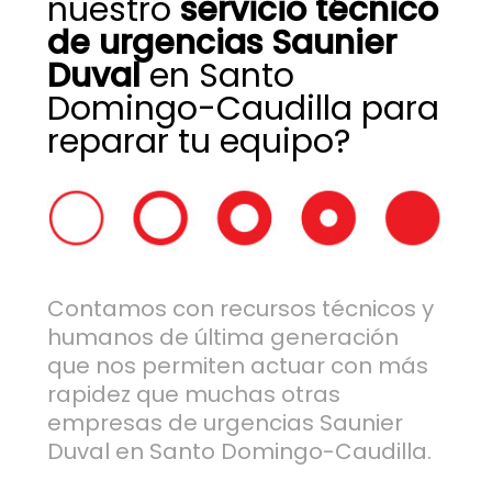
nuestro
servicio técnico
de urgencias Saunier
Duval
en Santo
Domingo-Caudilla para
reparar tu equipo?
Contamos con recursos técnicos y
humanos de última generación
que nos permiten actuar con más
rapidez que muchas otras
empresas de urgencias Saunier
Duval en Santo Domingo-Caudilla.