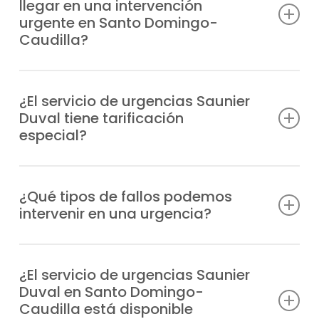
llegar en una intervención
urgente en Santo Domingo-
Caudilla?
Disponemos de unidades móviles
distribuidas estratégicamente para llegar a
¿El servicio de urgencias Saunier
Duval tiene tarificación
tu ubicación en Santo Domingo-Caudilla lo
especial?
antes posible, normalmente en 1-2 horas
desde tu aviso, según la zona.
Efectivamente, al tratarse de una atención
prioritaria fuera de horario habitual, el
¿Qué tipos de fallos podemos
intervenir en una urgencia?
servicio de urgencias tiene un recargo, que
te comunicaremos antes de la intervención.
Podemos solucionar desde problemas de
encendido y fugas, hasta fallos en la
¿El servicio de urgencias Saunier
Duval en Santo Domingo-
presión, bloqueos o errores de
Caudilla está disponible
funcionamiento en cualquier modelo