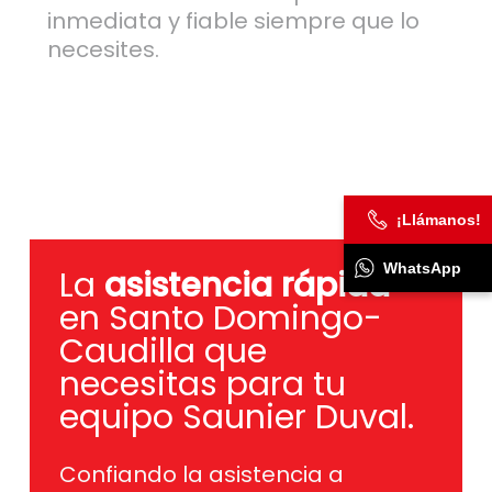
inmediata y fiable siempre que lo
necesites.
¡Llámanos!
WhatsApp
La
asistencia rápida
en Santo Domingo-
Caudilla que
necesitas para tu
equipo Saunier Duval.
Confiando la asistencia a