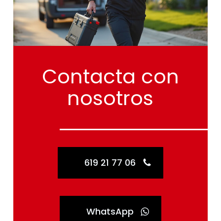
Contacta
con
nosotros
619 21 77 06
WhatsApp