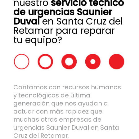
nuestro
servicio técnico
de urgencias Saunier
Duval
en Santa Cruz del
Retamar para reparar
tu equipo?
Contamos con recursos humanos
y tecnológicos de última
generación que nos ayudan a
actuar con más rapidez que
muchas otras empresas de
urgencias Saunier Duval en Santa
Cruz del Retamar.