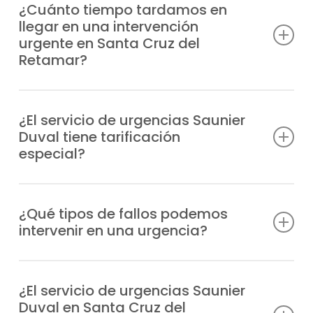
¿Cuánto tiempo tardamos en
llegar en una intervención
urgente en Santa Cruz del
Retamar?
Contamos con unidades móviles
distribuidas estratégicamente para acudir
¿El servicio de urgencias Saunier
Duval tiene tarificación
a tu ubicación en Santa Cruz del Retamar
especial?
lo antes posible, normalmente en 1-2 horas
desde tu aviso, dependiendo de la zona.
Efectivamente, al tratarse de una atención
prioritaria fuera del horario normal, el
¿Qué tipos de fallos podemos
intervenir en una urgencia?
servicio de urgencias tiene un recargo, que
te comunicaremos antes de la intervención.
intervenimos desde problemas de
encendido y fugas, hasta fallos en la
¿El servicio de urgencias Saunier
Duval en Santa Cruz del
presión, bloqueos o errores de