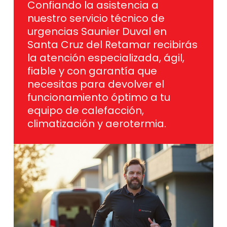
Confiando la asistencia a
nuestro servicio técnico de
urgencias Saunier Duval en
Santa Cruz del Retamar recibirás
la atención especializada, ágil,
fiable y con garantía que
necesitas para devolver el
funcionamiento óptimo a tu
equipo de calefacción,
climatización y aerotermia.