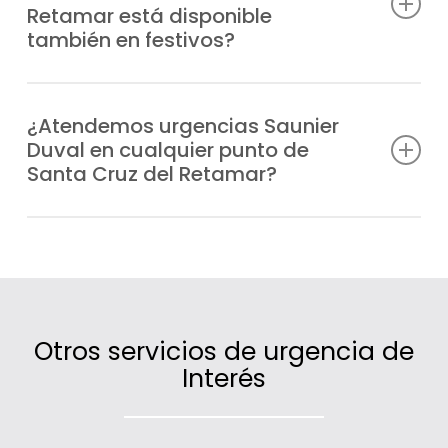
Retamar está disponible
funcionamiento en cualquier modelo
también en festivos?
Saunier Duval.
Por supuesto, trabajamos todos los días
del año, también en fines de semana y
¿Atendemos urgencias Saunier
Duval en cualquier punto de
festivos, para que nunca te quedes sin
Santa Cruz del Retamar?
calefacción o agua caliente.
Sí, cubrimos un amplio radio de actuación
en Santa Cruz del Retamar gracias a
nuestras unidades móviles distribuidas
estratégicamente.
Otros servicios de urgencia de
Interés