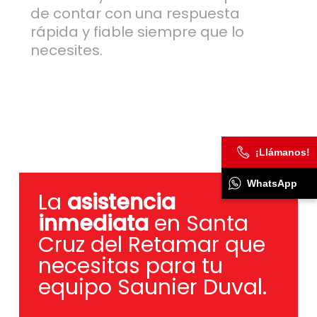
de contar con una respuesta
rápida y fiable siempre que lo
necesites.
¡Llámanos!
WhatsApp
La
asistencia
inmediata
en Santa
Cruz del Retamar que
necesitas para tu
equipo Saunier Duval.