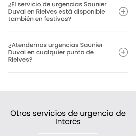
encendido y fugas, hasta fallos en la
¿El servicio de urgencias Saunier
Duval en Rielves está disponible
presión, bloqueos o errores de
también en festivos?
funcionamiento en cualquier modelo
Saunier Duval.
Por supuesto, trabajamos todos los días
del año, también en fines de semana y
¿Atendemos urgencias Saunier
Duval en cualquier punto de
festivos, para que nunca te quedes sin
Rielves?
calefacción o agua caliente.
Sí, cubrimos un extenso radio de actuación
en Rielves gracias a nuestras furgonetas
ubicadas estratégicamente.
Otros servicios de urgencia de
Interés