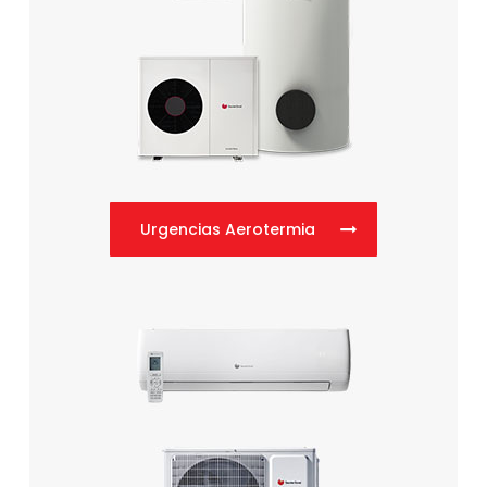
Urgencias Aerotermia