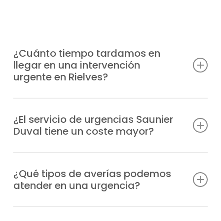
¿Cuánto tiempo tardamos en
llegar en una intervención
urgente en Rielves?
Tenemos unidades móviles distribuidas
estratégicamente para llegar a tu
¿El servicio de urgencias Saunier
Duval tiene un coste mayor?
ubicación en Rielves en el menor tiempo
posible, normalmente en un plazo de 1-2
Sí, al tratarse de una atención prioritaria
horas desde tu aviso, dependiendo de la
fuera del horario normal, el servicio de
¿Qué tipos de averías podemos
zona.
atender en una urgencia?
urgencias tiene un recargo, que te
informaremos antes de la intervención.
Atendemos desde problemas de