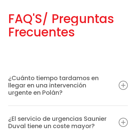
FAQ'S/
Preguntas
Frecuentes
¿Cuánto tiempo tardamos en
llegar en una intervención
urgente en Polán?
Disponemos de unidades móviles
distribuidas estratégicamente para llegar a
¿El servicio de urgencias Saunier
Duval tiene un coste mayor?
tu ubicación en Polán lo antes posible,
habitualmente en un plazo de 1-2 horas