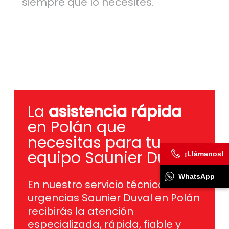
siempre que lo necesites.
La
asistencia rápida
en Polán que
necesitas para tu
equipo Saunier Duval.
¡Llámanos!
WhatsApp
En nuestro servicio técnico de
urgencias Saunier Duval en Polán
recibirás la atención
especializada, rápida, fiable y