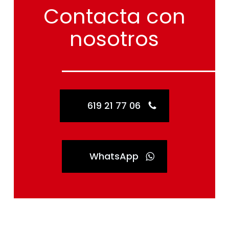
Contacta
con
nosotros
619 21 77 06
WhatsApp