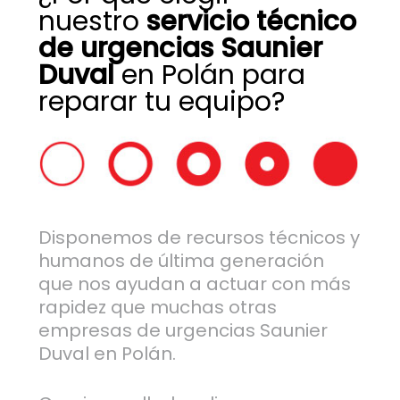
nuestro
servicio técnico
de urgencias Saunier
Duval
en Polán para
reparar tu equipo?
Disponemos de recursos técnicos y
humanos de última generación
que nos ayudan a actuar con más
rapidez que muchas otras
empresas de urgencias Saunier
Duval en Polán.