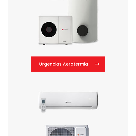
Urgencias Aerotermia