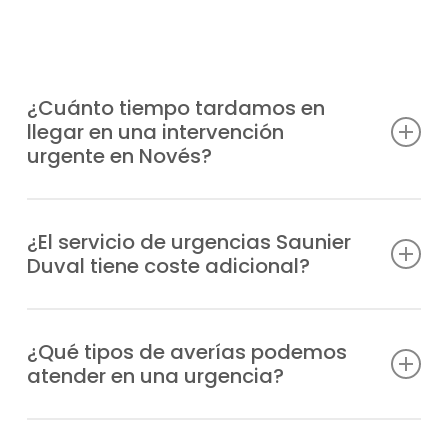
¿Cuánto tiempo tardamos en
llegar en una intervención
urgente en Novés?
Contamos con unidades móviles
distribuidas estratégicamente para llegar a
¿El servicio de urgencias Saunier
Duval tiene coste adicional?
tu ubicación en Novés en el menor tiempo
posible, habitualmente en un plazo de 1-2
Sí, al tratarse de una atención prioritaria
horas tras tu aviso, según la zona.
fuera del horario normal, el servicio de
¿Qué tipos de averías podemos
atender en una urgencia?
urgencias tiene un recargo, que te
informaremos antes de la intervención.
Atendemos desde problemas de