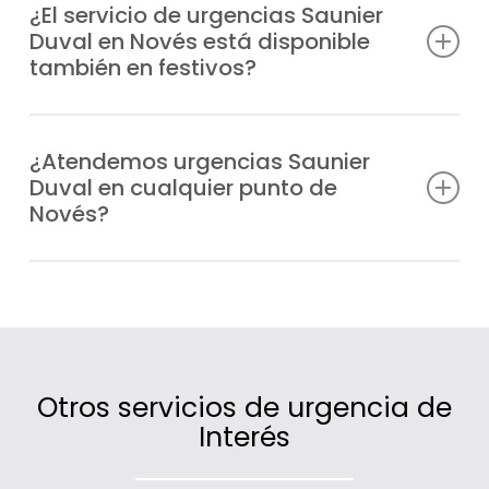
encendido y fugas, hasta fallos en la
¿El servicio de urgencias Saunier
Duval en Novés está disponible
presión, bloqueos o errores de
también en festivos?
funcionamiento en cualquier modelo
Saunier Duval.
Sí, trabajamos todos los días del año,
también en fines de semana y festivos,
¿Atendemos urgencias Saunier
Duval en cualquier punto de
para que nunca te quedes sin calefacción
Novés?
o agua caliente.
Sí, cubrimos un extenso radio de actuación
en Novés gracias a nuestras unidades
móviles distribuidas estratégicamente.
Otros servicios de urgencia de
Interés