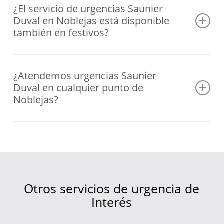
hasta fallos en la presión, bloqueos o errores de
¿El servicio de urgencias Saunier
Duval en Noblejas está disponible
funcionamiento en cualquier modelo Saunier Duval.
también en festivos?
Sí, trabajamos todos los días del año, también en fines de
semana y festivos, para que nunca te veas sin calefacción
¿Atendemos urgencias Saunier
Duval en cualquier punto de
o agua caliente.
Noblejas?
Sí, cubrimos un extenso radio de actuación en Noblejas
gracias a nuestras furgonetas distribuidas
estratégicamente.
Otros servicios de urgencia de
Interés