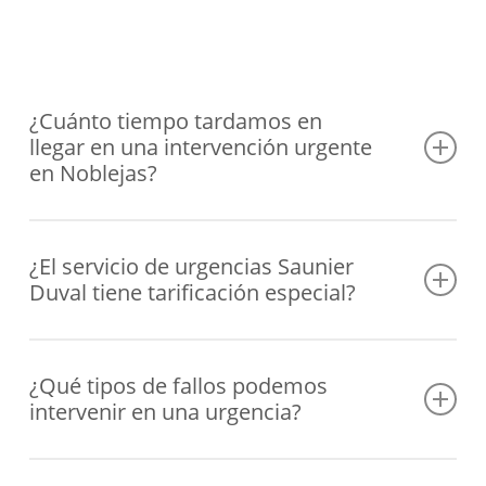
¿Cuánto tiempo tardamos en
llegar en una intervención urgente
en Noblejas?
Tenemos unidades móviles distribuidas estratégicamente
para acudir a tu ubicación en Noblejas en el menor
¿El servicio de urgencias Saunier
Duval tiene tarificación especial?
tiempo posible, normalmente en un plazo de 1-2 horas
desde tu aviso, según la zona.
Efectivamente, al tratarse de una atención prioritaria
fuera del horario normal, el servicio de urgencias tiene un
¿Qué tipos de fallos podemos
intervenir en una urgencia?
recargo, del cual te informaremos antes de la
intervención.
intervenimos desde problemas de encendido y fugas,