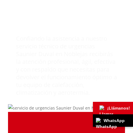
en Noblejas que
necesitas para tu
equipo Saunier Duval.
Confiando la asistencia a nuestro
servicio técnico de urgencias
Saunier Duval en Noblejas recibirás
la atención profesional, ágil, efectiva
y con respaldo que necesitas para
devolver el funcionamiento óptimo a
tu equipo de calefacción,
climatización y aerotermia.
¡Llámanos!
WhatsApp