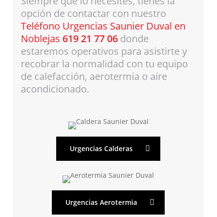
Siempre que lo necesites, tienes la
opción de contactar con nuestro
Teléfono Urgencias Saunier Duval en
Noblejas
619 21 77 06
donde
estaremos operativos para asistirte y
recobrar la normalidad con tu equipo
de calefacción, aerotermia o aire
acondicionado.
Urgencias Calderas
Urgencias Aerotermia