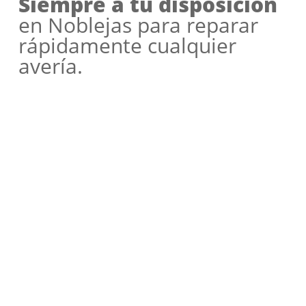
Siempre a tu disposición
en Noblejas para reparar
rápidamente cualquier
avería.
Nuestra amplia experiencia, formación y
dedicación nos permiten afrontar cada día
una gran variedad de incidencias que
pueden reducir el rendimiento, la
fiabilidad y la vida útil de equipos Saunier
Duval.
Estamos certificados y autorizados para
ofrecer una variedad de servicios