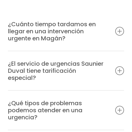
¿Cuánto tiempo tardamos en
llegar en una intervención
urgente en Magán?
Tenemos unidades móviles distribuidas
estratégicamente para llegar a tu
¿El servicio de urgencias Saunier
Duval tiene tarificación
ubicación en Magán en el menor tiempo
especial?
posible, habitualmente en 1-2 horas tras tu
aviso, según la zona.
Efectivamente, al tratarse de una atención
prioritaria fuera de horario habitual, el
¿Qué tipos de problemas
podemos atender en una
servicio de urgencias tiene un recargo, que
urgencia?
te informaremos antes de la intervención.