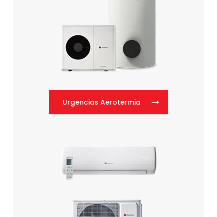
Urgencias Aerotermia