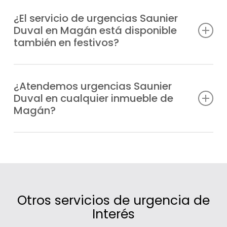
Podemos solucionar desde problemas de
encendido y fugas, hasta fallos en la
¿El servicio de urgencias Saunier
Duval en Magán está disponible
presión, bloqueos o errores de
también en festivos?
funcionamiento en cualquier equipo
Saunier Duval.
Por supuesto, trabajamos todos los días
del año, también en fines de semana y
¿Atendemos urgencias Saunier
Duval en cualquier inmueble de
festivos, para que nunca te veas sin
Magán?
calefacción o agua caliente.
Sí, cubrimos un amplio radio de actuación
en Magán gracias a nuestras furgonetas
ubicadas estratégicamente.
Otros servicios de urgencia de
Interés