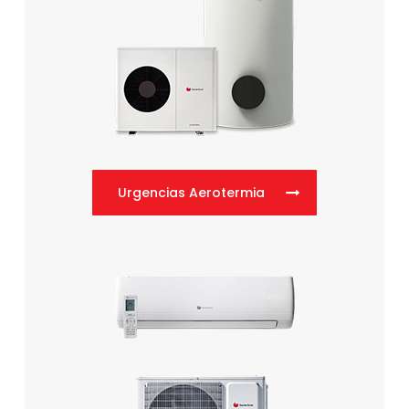
Urgencias Aerotermia