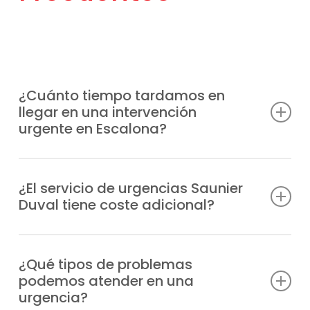
¿Cuánto tiempo tardamos en
llegar en una intervención
urgente en Escalona?
Disponemos de unidades móviles
distribuidas estratégicamente para acudir
¿El servicio de urgencias Saunier
Duval tiene coste adicional?
a tu ubicación en Escalona lo antes posible,
habitualmente en 1-2 horas desde tu aviso,
Efectivamente, al tratarse de una atención
según la zona.
prioritaria fuera del horario normal, el
¿Qué tipos de problemas
podemos atender en una
servicio de urgencias tiene un recargo, del
urgencia?
cual te comunicaremos antes de la