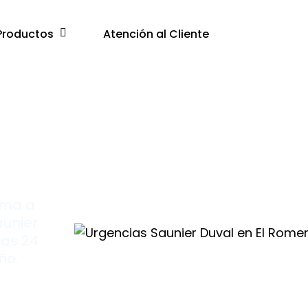
Productos
Atención al Cliente
al
lama a
aunier
las 24
ño.