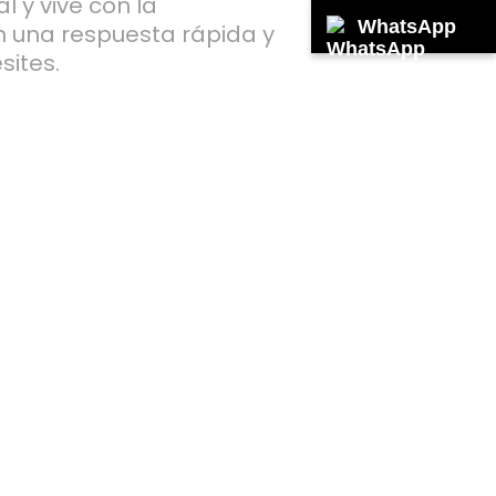
l y vive con la
WhatsApp
n una respuesta rápida y
sites.