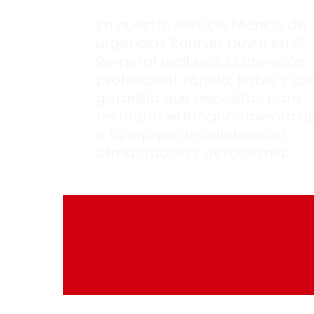
En nuestro servicio técnico de
urgencias Saunier Duval en El
Romeral recibirás la atención
profesional, rápida, fiable y co
garantía que necesitas para
restaurar el funcionamiento ó
a tu equipo de calefacción,
climatización y aerotermia.