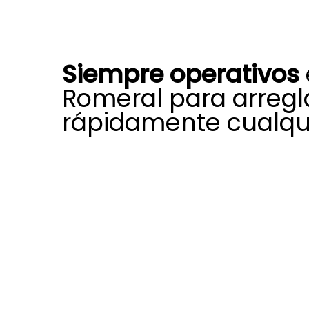
Siempre operativos
Romeral para arregl
rápidamente cualqui
Nuestra amplia experiencia, forma
nos ayudan a afrontar cada día 
de incidencias que pueden afectar 
fiabilidad y la vida útil de equipos 
Estamos autorizados y certificados