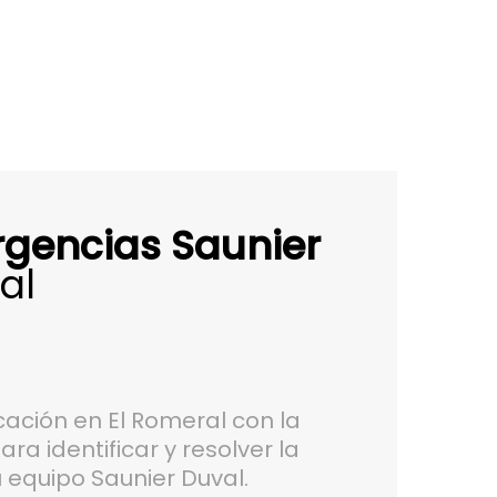
rgencias Saunier
al
ación en El Romeral con la
a identificar y resolver la
 equipo Saunier Duval.