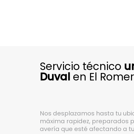
Servicio técnico
u
Duval
en El Romer
Nos desplazamos hasta tu ubic
máxima rapidez, preparados par
avería que esté afectando a tu