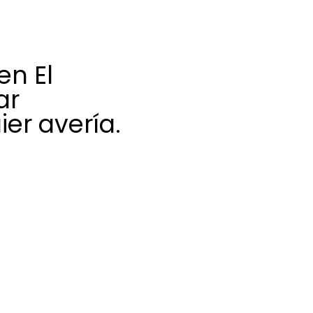
en El
ar
er avería.
ción y dedicación
una amplia gama
el rendimiento, la
Saunier Duval.
 para ofrecer una