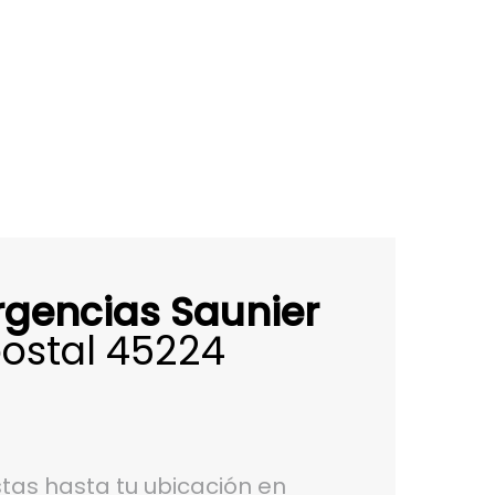
rgencias Saunier
ostal 45224
tas hasta tu ubicación en