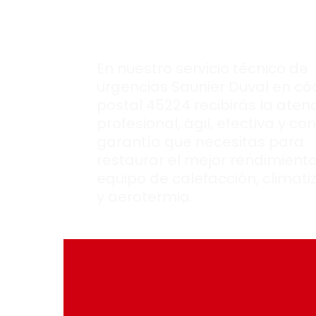
equipo Saunier
Duval.
En nuestro servicio técnico de
urgencias Saunier Duval en có
postal 45224 recibirás la aten
profesional, ágil, efectiva y con
garantía que necesitas para
restaurar el mejor rendimiento
equipo de calefacción, climati
y aerotermia.