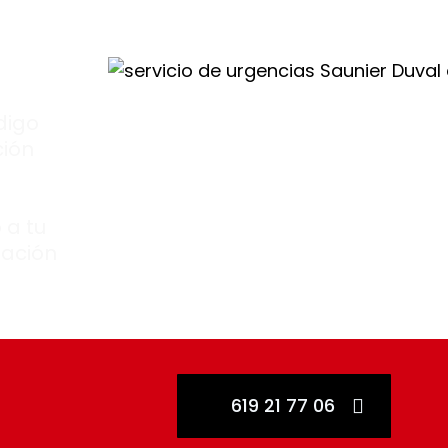
digo
ción
 a tu
zación
619 21 77 06