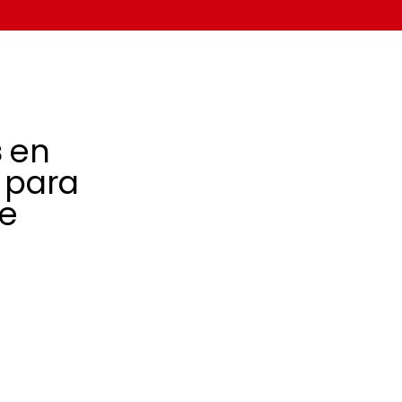
s
en
 para
te
 compromiso
 cada día una