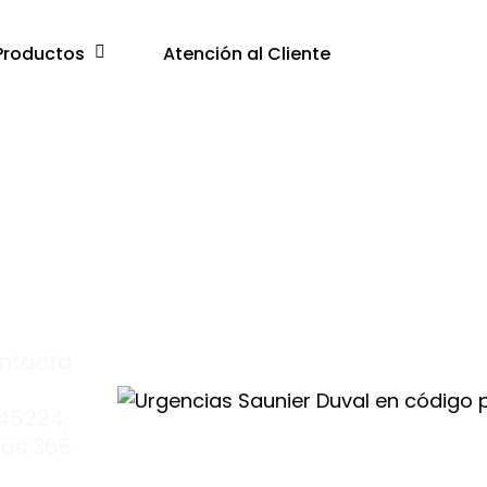
Productos
Atención al Cliente
ontacta
 45224,
los 365