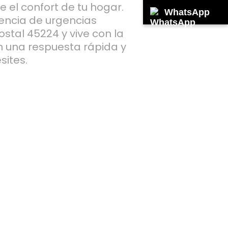
e el confort de tu hogar.
WhatsApp
encia de urgencias
stal 45224 y vive con la
n una respuesta rápida y
sites.