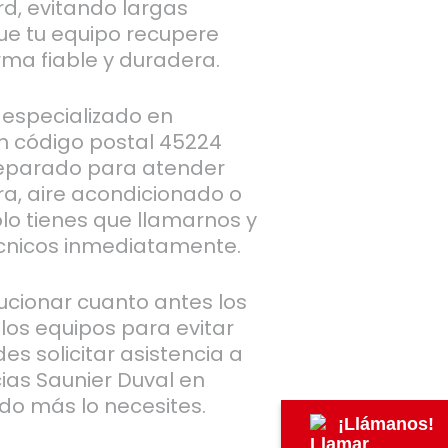
d, evitando largas
ue tu equipo recupere
rma fiable y duradera.
 especializado en
n código postal 45224
preparado para atender
era, aire acondicionado o
lo tienes que llamarnos y
cnicos inmediatamente.
cionar cuanto antes los
los equipos para evitar
es solicitar asistencia a
cias Saunier Duval en
do más lo necesites.
¡Llámanos!