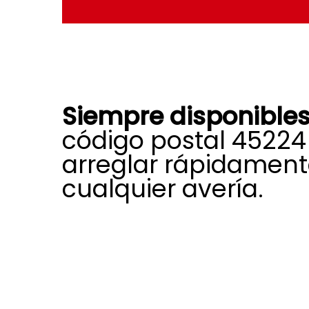
Siempre disponible
código postal 45224
arreglar rápidamen
cualquier avería.
Nuestra experiencia, formación y
profesional nos permiten afrontar