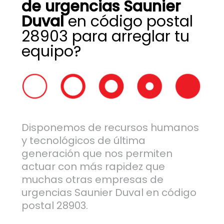
de urgencias Saunier
Duval
en código postal
28903 para arreglar tu
equipo?
Disponemos de recursos humanos
y tecnológicos de última
generación que nos permiten
actuar con más rapidez que
muchas otras empresas de
urgencias Saunier Duval en código
postal 28903.