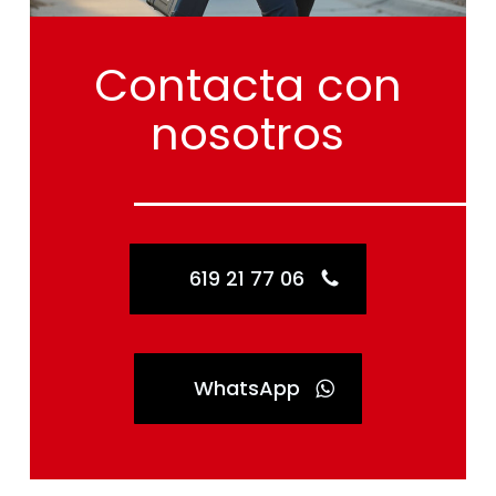
Contacta
con
nosotros
619 21 77 06
WhatsApp