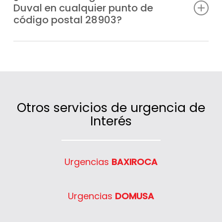
Duval en cualquier punto de
festivos, para que nunca te veas sin
código postal 28903?
calefacción o agua caliente.
Claro que sí, cubrimos un amplio radio de
actuación en código postal 28903 gracias
a nuestras furgonetas ubicadas
estratégicamente.
Otros servicios de urgencia de
Interés
Urgencias
BAXIROCA
Urgencias
DOMUSA