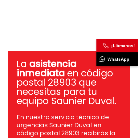
¡Llámanos!
WhatsApp
La
asistencia
inmediata
en código
postal 28903 que
necesitas para tu
equipo Saunier Duval.
En nuestro servicio técnico de
urgencias Saunier Duval en
código postal 28903 recibirás la