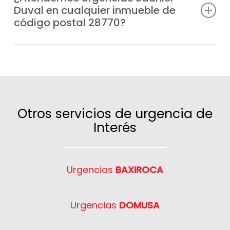
Duval en cualquier inmueble de
festivos, para que nunca te quedes sin
código postal 28770?
calefacción o agua caliente.
Sí, cubrimos un extenso radio de actuación
en código postal 28770 gracias a nuestras
furgonetas distribuidas estratégicamente.
Otros servicios de urgencia de
Interés
Urgencias
BAXIROCA
Urgencias
DOMUSA