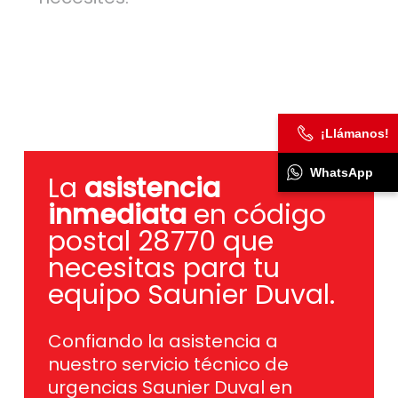
¡Llámanos!
WhatsApp
La
asistencia
inmediata
en código
postal 28770 que
necesitas para tu
equipo Saunier Duval.
Confiando la asistencia a
nuestro servicio técnico de
urgencias Saunier Duval en