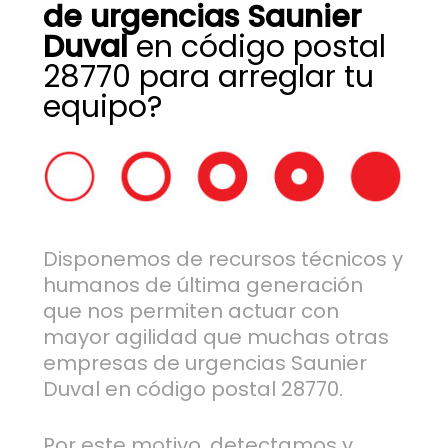
de urgencias Saunier
Duval
en código postal
28770 para arreglar tu
equipo?
Disponemos de recursos técnicos y
humanos de última generación
que nos permiten actuar con
mayor agilidad que muchas otras
empresas de urgencias Saunier
Duval en código postal 28770.
Por este motivo, detectamos y