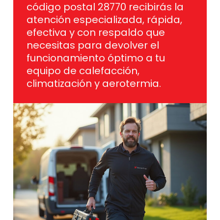
código postal 28770 recibirás la
atención especializada, rápida,
efectiva y con respaldo que
necesitas para devolver el
funcionamiento óptimo a tu
equipo de calefacción,
climatización y aerotermia.