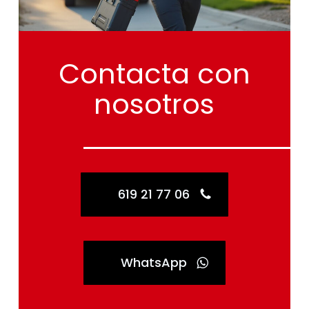
Contacta
con
nosotros
619 21 77 06
WhatsApp