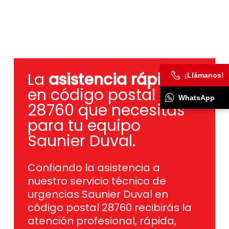
La
asistencia rápida
¡Llámanos!
en código postal
WhatsApp
28760 que necesitas
para tu equipo
Saunier Duval.
Confiando la asistencia a
nuestro servicio técnico de
urgencias Saunier Duval en
código postal 28760 recibirás la
atención profesional, rápida,