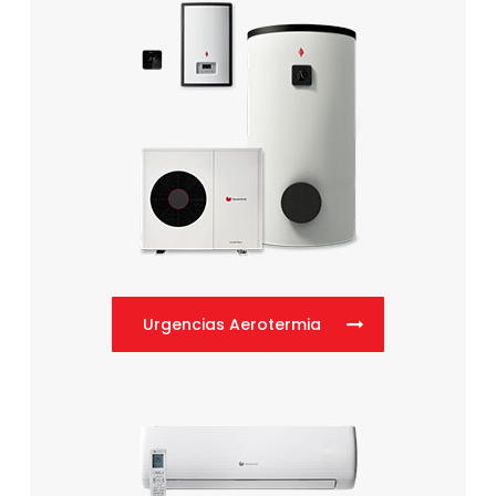
Urgencias Aerotermia