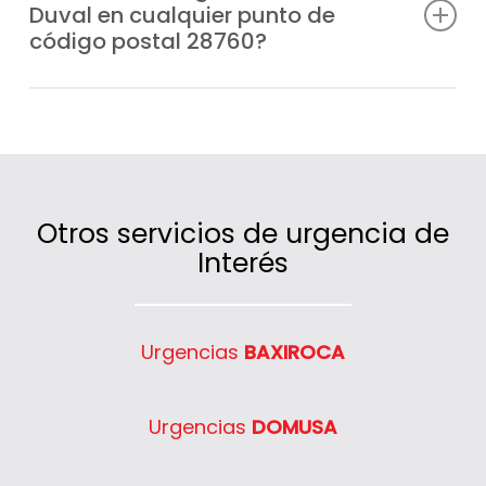
Duval en cualquier punto de
festivos, para que nunca te veas sin
código postal 28760?
calefacción o agua caliente.
Sí, cubrimos un amplio radio de actuación
en código postal 28760 gracias a nuestras
furgonetas ubicadas estratégicamente.
Otros servicios de urgencia de
Interés
Urgencias
BAXIROCA
Urgencias
DOMUSA