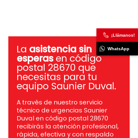
¡Llámanos!
La
asistencia sin
WhatsApp
esperas
en código
postal 28670 que
necesitas para tu
equipo Saunier Duval.
A través de nuestro servicio
técnico de urgencias Saunier
Duval en código postal 28670
recibirás la atención profesional,
rápida, efectiva y con respaldo