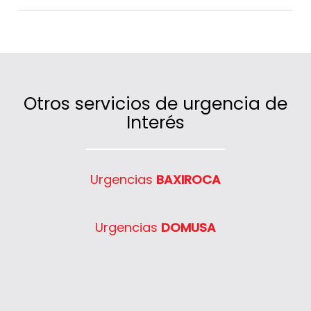
Sí, cubrimos un amplio radio de actuación
en código postal 28670 gracias a nuestras
furgonetas ubicadas estratégicamente.
Otros servicios de urgencia de
Interés
Urgencias
BAXIROCA
Urgencias
DOMUSA