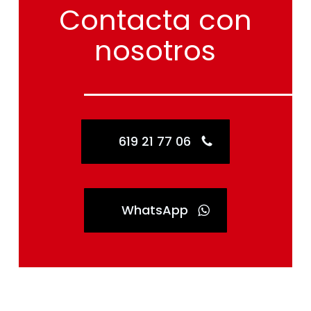
Contacta
con
nosotros
619 21 77 06
WhatsApp