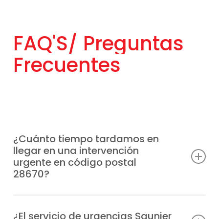
FAQ'S/
Preguntas
Frecuentes
¿Cuánto tiempo tardamos en
llegar en una intervención
urgente en código postal
28670?
Contamos con unidades móviles
estratégicamente distribuidas para acudir
¿El servicio de urgencias Saunier