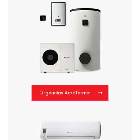
Urgencias Aerotermia