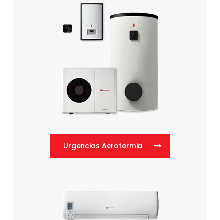
Urgencias Aerotermia