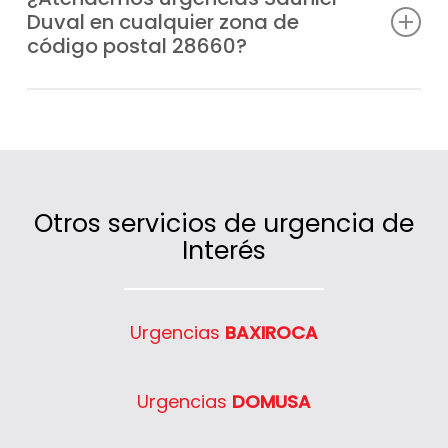
Duval en cualquier zona de
festivos, para que en ningún momento te
código postal 28660?
quedes sin calefacción o agua caliente.
Claro que sí, cubrimos un amplio radio de
actuación en código postal 28660 gracias
a nuestras unidades móviles ubicadas
estratégicamente.
Otros servicios de urgencia de
Interés
Urgencias
BAXIROCA
Urgencias
DOMUSA