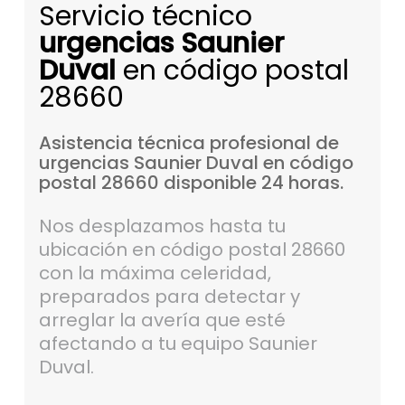
Servicio técnico
urgencias Saunier
Duval
en código postal
28660
Asistencia
técnica
profesional
de
urgencias
Saunier
Duval
en
código
postal
28660
disponible
24
horas.
Nos desplazamos hasta tu
ubicación en código postal 28660
con la máxima celeridad,
preparados para detectar y
arreglar la avería que esté
afectando a tu equipo Saunier
Duval.