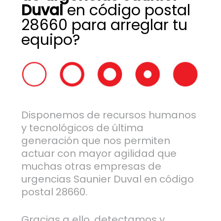
Duval
en código postal
28660 para arreglar tu
equipo?
Disponemos de recursos humanos
y tecnológicos de última
generación que nos permiten
actuar con mayor agilidad que
muchas otras empresas de
urgencias Saunier Duval en código
postal 28660.
Gracias a ello, detectamos y