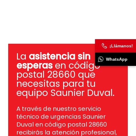
¡Llámanos!
La
asistencia sin
WhatsApp
esperas
en código
postal 28660 que
necesitas para tu
equipo Saunier Duval.
A través de nuestro servicio
técnico de urgencias Saunier
Duval en código postal 28660
recibirás la atención profesional,