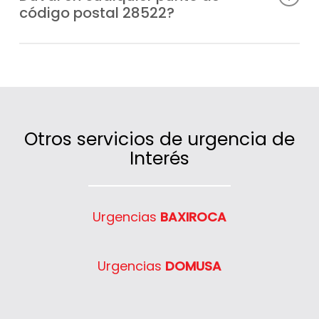
código postal 28522?
quedes sin calefacción o agua caliente.
Sí, cubrimos un amplio radio de actuación
en código postal 28522 gracias a nuestras
unidades móviles ubicadas
estratégicamente.
Otros servicios de urgencia de
Interés
Urgencias
BAXIROCA
Urgencias
DOMUSA