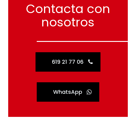
Contacta
con
nosotros
619 21 77 06
WhatsApp