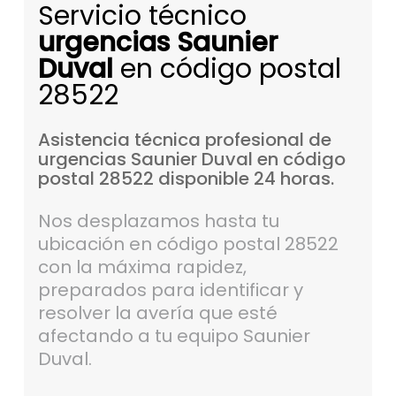
Servicio técnico
urgencias Saunier
Duval
en código postal
28522
Asistencia
técnica
profesional
de
urgencias
Saunier
Duval
en
código
postal
28522
disponible
24
horas.
Nos desplazamos hasta tu
ubicación en código postal 28522
con la máxima rapidez,
preparados para identificar y
resolver la avería que esté
afectando a tu equipo Saunier
Duval.