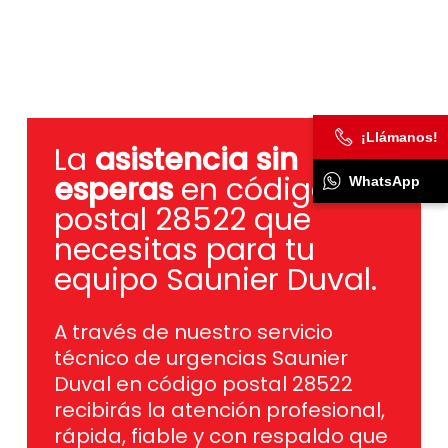
¡Llámanos!
La
asistencia sin
esperas
en código
WhatsApp
postal 28522 que
necesitas para tu
equipo Saunier Duval.
A través de nuestro servicio
técnico de urgencias Saunier
Duval en código postal 28522
recibirás la atención profesional,
rápida, fiable y con respaldo que