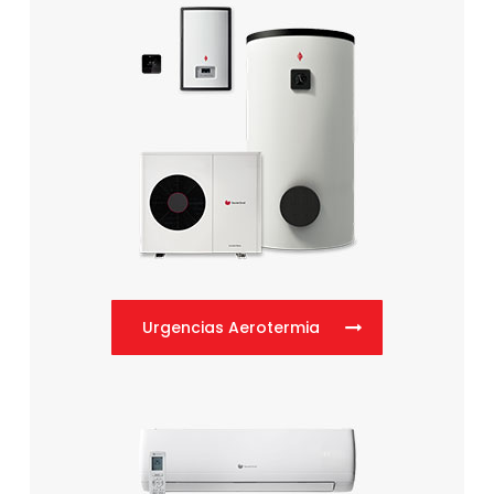
Urgencias Aerotermia