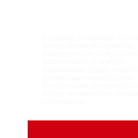
equipo Saunier
Duval.
Confiando la asistencia a nues
servicio técnico de urgencias
Saunier Duval en código posta
28260 recibirás la atención
especializada, rápida, efectiva
garantía que necesitas para
devolver todas las prestacione
equipo de calefacción, climati
y aerotermia.