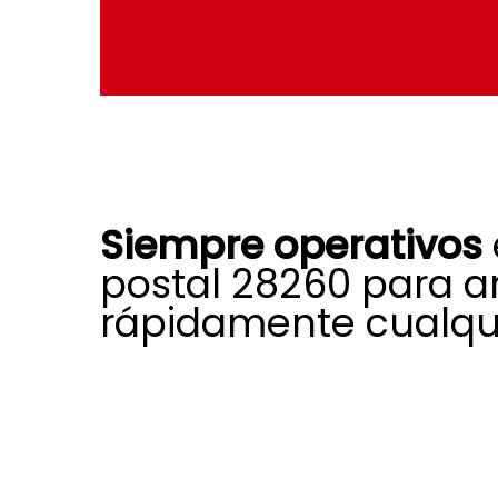
Siempre operativos
postal 28260 para a
rápidamente cualqui
La experiencia, formación y dedica
afrontar cada día una gran varied