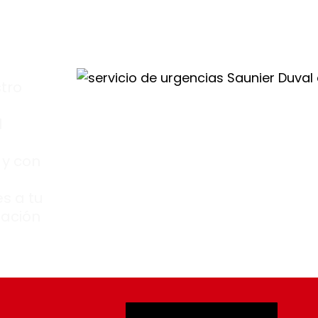
tro
l
 y con
s a tu
zación