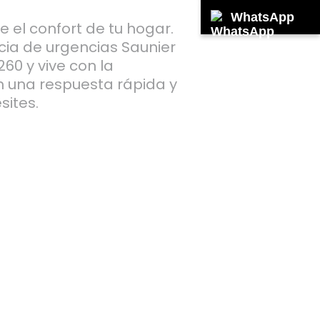
WhatsApp
e el confort de tu hogar.
cia de urgencias Saunier
60 y vive con la
n una respuesta rápida y
sites.