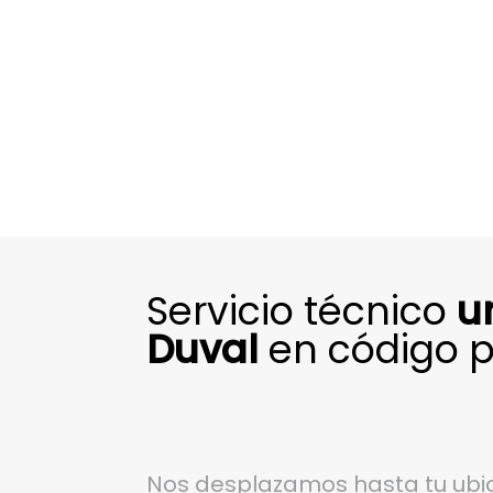
Servicio técnico
u
Duval
en código p
Nos desplazamos hasta tu ubic