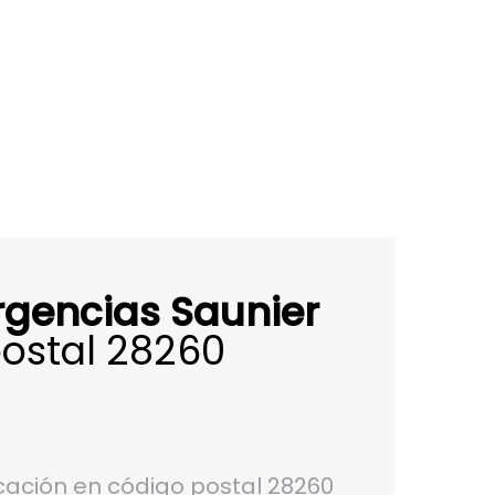
rgencias Saunier
ostal 28260
ación en código postal 28260