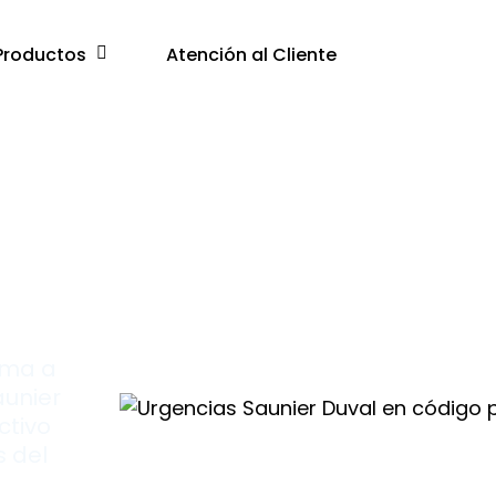
Productos
Atención al Cliente
lama a
aunier
ctivo
s del