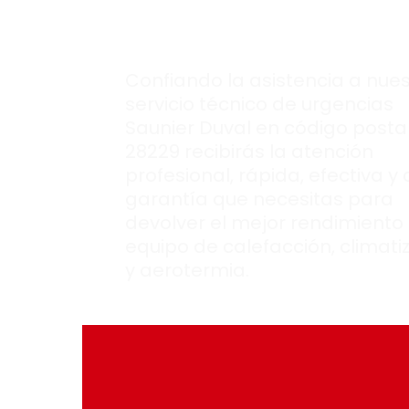
Saunier Duval.
Confiando la asistencia a nues
servicio técnico de urgencias
Saunier Duval en código posta
28229 recibirás la atención
profesional, rápida, efectiva y
garantía que necesitas para
devolver el mejor rendimiento 
equipo de calefacción, climati
y aerotermia.