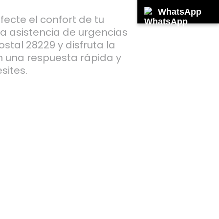
WhatsApp
ecte el confort de tu
a asistencia de urgencias
stal 28229 y disfruta la
n una respuesta rápida y
sites.