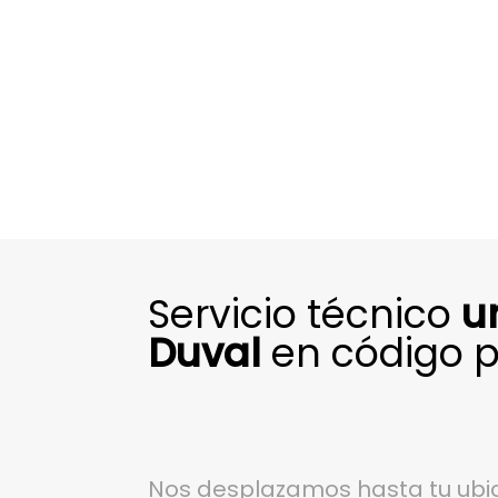
Servicio técnico
u
Duval
en código p
Nos desplazamos hasta tu ubic