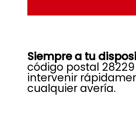
Siempre a tu dispos
código postal 28229
intervenir rápidame
cualquier avería.
La amplia experiencia, preparaci
profesional nos permiten afrontar