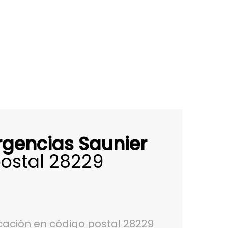
rgencias Saunier
ostal 28229
ación en código postal 28229