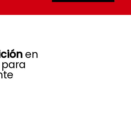
ición
en
 para
nte
ón y compromiso
 cada día una