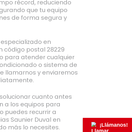
empo récord, reduciendo
egurando que tu equipo
ones de forma segura y
 especializado en
n código postal 28229
sto para atender cualquier
acondicionado o sistema de
ue llamarnos y enviaremos
diatamente.
olucionar cuanto antes
n a los equipos para
lo puedes recurrir a
cias Saunier Duval en
¡Llámanos!
do más lo necesites.