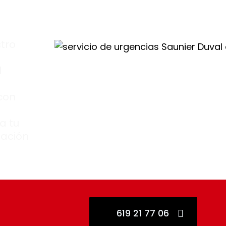
tro
l
 con
a tu
zación
619 21 77 06