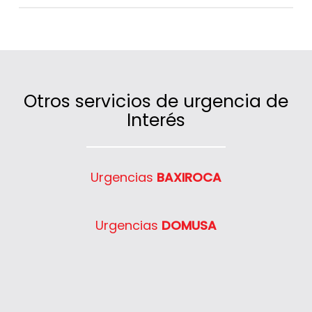
Sí, cubrimos un amplio radio de actuación
en código postal 28220 gracias a nuestras
furgonetas ubicadas estratégicamente.
Otros servicios de urgencia de
Interés
Urgencias
BAXIROCA
Urgencias
DOMUSA