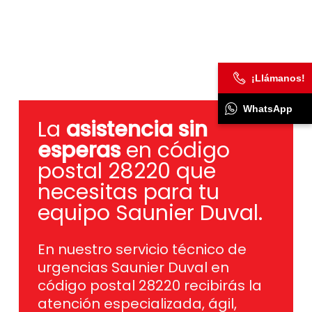
¡Llámanos!
WhatsApp
La
asistencia sin
esperas
en código
postal 28220 que
necesitas para tu
equipo Saunier Duval.
En nuestro servicio técnico de
urgencias Saunier Duval en
código postal 28220 recibirás la
atención especializada, ágil,