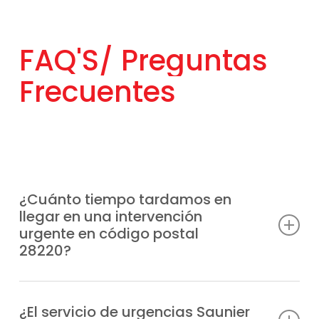
FAQ'S/
Preguntas
Frecuentes
¿Cuánto tiempo tardamos en
llegar en una intervención
urgente en código postal
28220?
Disponemos de unidades móviles
estratégicamente distribuidas para acudir
¿El servicio de urgencias Saunier