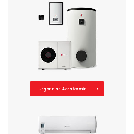
Urgencias Aerotermia