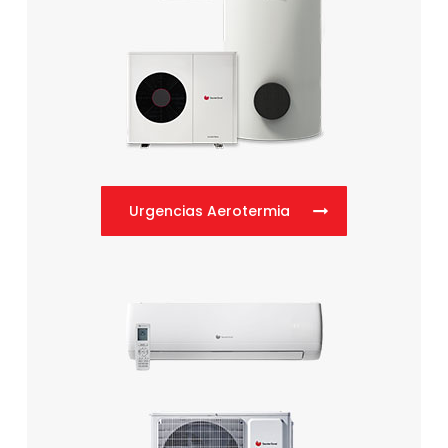
Urgencias Aerotermia