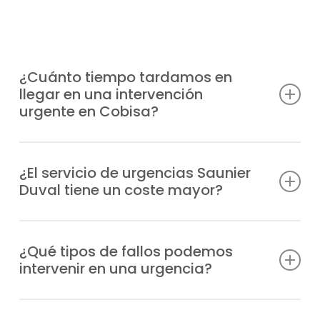
¿Cuánto tiempo tardamos en
llegar en una intervención
urgente en Cobisa?
Disponemos de unidades móviles
estratégicamente distribuidas para llegar a
¿El servicio de urgencias Saunier
Duval tiene un coste mayor?
tu ubicación en Cobisa lo antes posible,
habitualmente en 1-2 horas tras tu aviso,
Efectivamente, al tratarse de una atención
según la zona.
prioritaria fuera de horario habitual, el
¿Qué tipos de fallos podemos
intervenir en una urgencia?
servicio de urgencias tiene un recargo, que
te comunicaremos antes de la intervención.
Atendemos desde problemas de