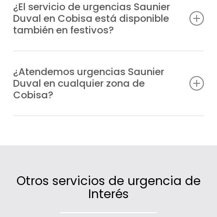
encendido y fugas, hasta fallos en la
¿El servicio de urgencias Saunier
Duval en Cobisa está disponible
presión, bloqueos o errores de
también en festivos?
funcionamiento en cualquier equipo
Saunier Duval.
Por supuesto, trabajamos todos los días
del año, también en fines de semana y
¿Atendemos urgencias Saunier
Duval en cualquier zona de
festivos, para que en ningún momento te
Cobisa?
veas sin calefacción o agua caliente.
Claro que sí, cubrimos un extenso radio de
actuación en Cobisa gracias a nuestras
unidades móviles distribuidas
estratégicamente.
Otros servicios de urgencia de
Interés