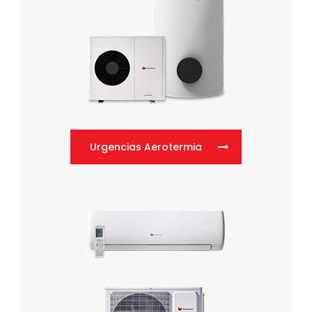
Urgencias Aerotermia