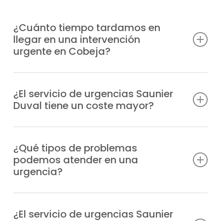
¿Cuánto tiempo tardamos en
llegar en una intervención
urgente en Cobeja?
Tenemos unidades móviles
estratégicamente distribuidas para acudir
¿El servicio de urgencias Saunier
Duval tiene un coste mayor?
a tu ubicación en Cobeja lo antes posible,
normalmente en un plazo de 1-2 horas
Sí, al tratarse de una atención prioritaria
desde tu aviso, dependiendo de la zona.
fuera del horario normal, el servicio de
¿Qué tipos de problemas
podemos atender en una
urgencias tiene un recargo, que te
urgencia?
comunicaremos antes de la intervención.
intervenimos desde problemas de
encendido y fugas, hasta fallos en la
¿El servicio de urgencias Saunier