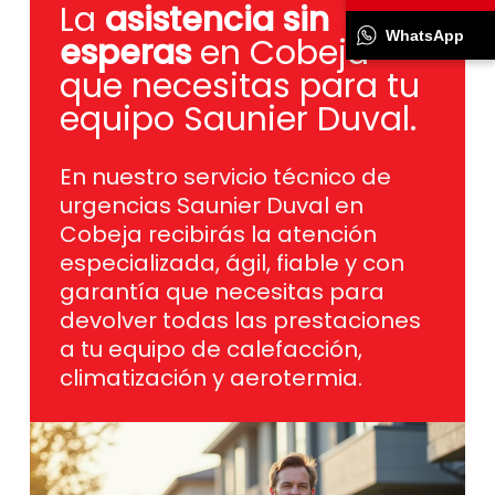
La
asistencia sin
WhatsApp
esperas
en Cobeja
que necesitas para tu
equipo Saunier Duval.
En nuestro servicio técnico de
urgencias Saunier Duval en
Cobeja recibirás la atención
especializada, ágil, fiable y con
garantía que necesitas para
devolver todas las prestaciones
a tu equipo de calefacción,
climatización y aerotermia.