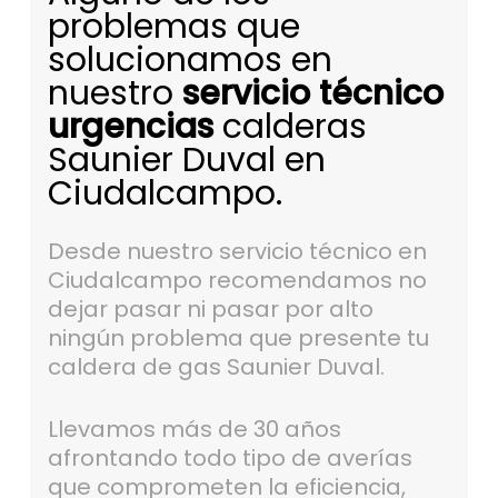
problemas que
solucionamos en
nuestro
servicio técnico
urgencias
calderas
Saunier Duval en
Ciudalcampo.
Desde nuestro servicio técnico en
Ciudalcampo recomendamos no
dejar pasar ni pasar por alto
ningún problema que presente tu
caldera de gas Saunier Duval.
Llevamos más de 30 años
afrontando todo tipo de averías
que comprometen la eficiencia,