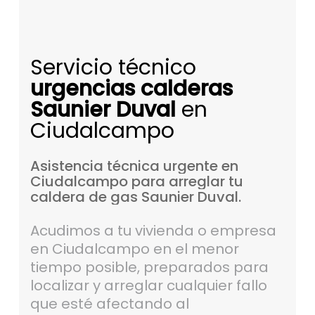
Servicio técnico
urgencias calderas
Saunier Duval
en
Ciudalcampo
Asistencia
técnica
urgente
en
Ciudalcampo
para
arreglar
tu
caldera
de
gas
Saunier
Duval.
Acudimos a tu vivienda o empresa
en Ciudalcampo en el menor
tiempo posible, preparados para
localizar y arreglar cualquier fallo
que esté afectando al