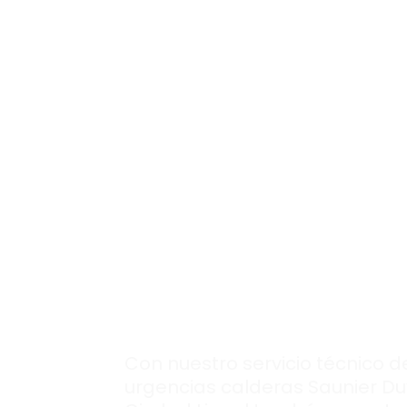
Soluciones integr
llamando ya a
nuestro
servicio
técnico de calde
urgente
en Ciuda
Lineal.
Con nuestro servicio técnico d
urgencias calderas Saunier Du