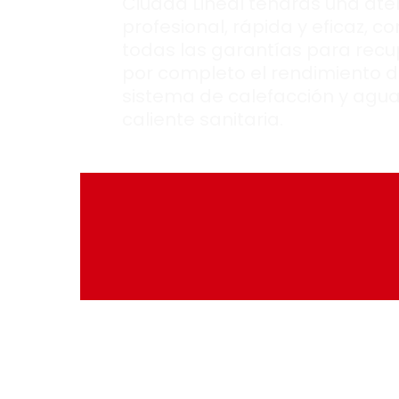
Ciudad Lineal tendrás una ate
profesional, rápida y eficaz, co
todas las garantías para recu
por completo el rendimiento d
sistema de calefacción y agu
caliente sanitaria.