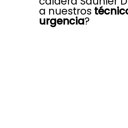
caldera Saunier D
a nuestros
técnic
urgencia
?