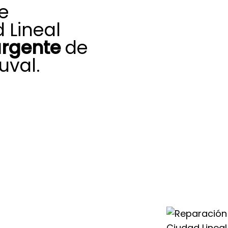
de
 Lineal
urgente
de
uval.
promiso de
d Lineal nos
as incidencias
a fiabilidad y la
nier Duval.
acreditación
 integral en