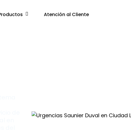
Productos
Atención al Cliente
as
istema
icio de
al en
as del