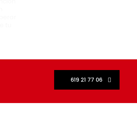
nción
n
perar
e tu
a
619 21 77 06