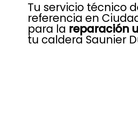
Tu servicio técnico 
referencia en Ciudad
para la
reparación 
tu caldera Saunier D
La preparación, trayectoria y com
nuestro equipo localizado en Ciuda
ayudan a afrontar cada día divers
que pueden reducir el rendimiento, l
durabilidad de calderas de gas Sau
Disponemos con la autorización y 
necesarias para brindar un servicio