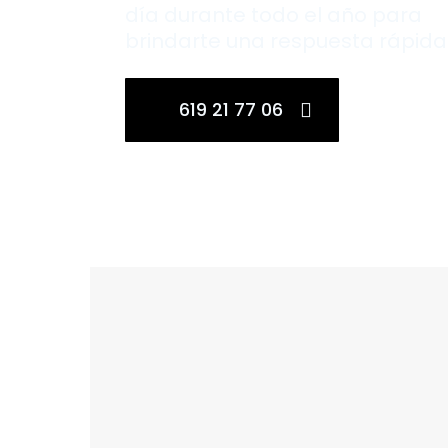
día durante todo el año para
brindarte una respuesta rápida
619 21 77 06