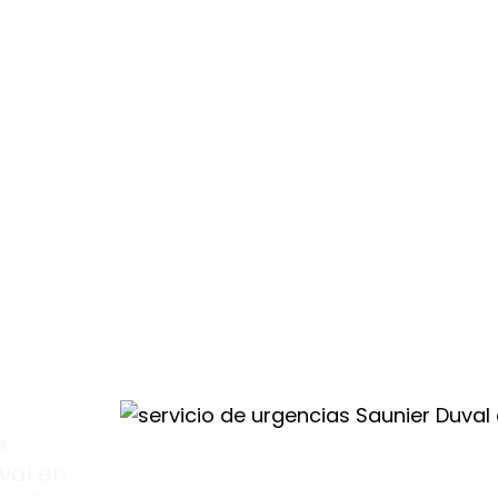
ales
ras
d
e
val en