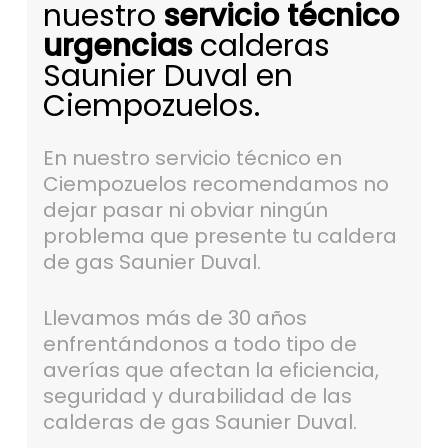
nuestro
servicio técnico
urgencias
calderas
Saunier Duval en
Ciempozuelos.
En nuestro servicio técnico en
Ciempozuelos recomendamos no
dejar pasar ni obviar ningún
problema que presente tu caldera
de gas Saunier Duval.
Llevamos más de 30 años
enfrentándonos a todo tipo de
averías que afectan la eficiencia,
seguridad y durabilidad de las
calderas de gas Saunier Duval.