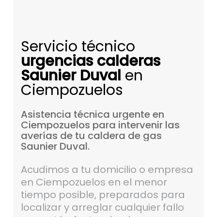
Servicio técnico
urgencias calderas
Saunier Duval
en
Ciempozuelos
Asistencia
técnica
urgente
en
Ciempozuelos
para
intervenir
las
averías
de
tu
caldera
de
gas
Saunier
Duval.
Acudimos a tu domicilio o empresa
en Ciempozuelos en el menor
tiempo posible, preparados para
localizar y arreglar cualquier fallo