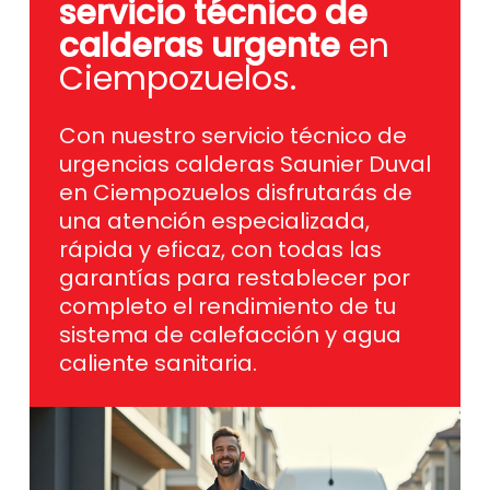
servicio técnico de
calderas urgente
en
Ciempozuelos.
Con nuestro servicio técnico de
urgencias calderas Saunier Duval
en Ciempozuelos disfrutarás de
una atención especializada,
rápida y eficaz, con todas las
garantías para restablecer por
completo el rendimiento de tu
sistema de calefacción y agua
caliente sanitaria.