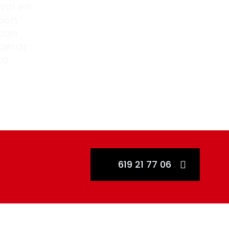
val en
ción
 con
perar
to
619 21 77 06