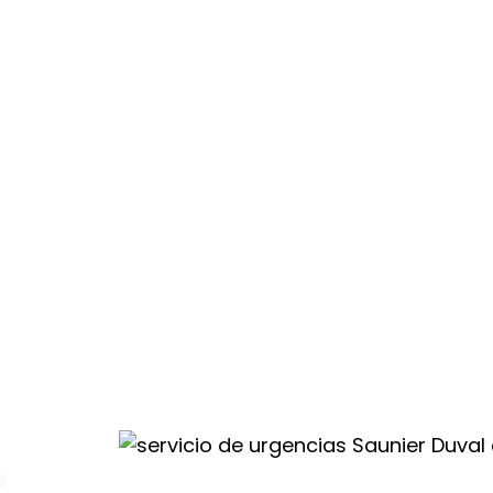
ras
e