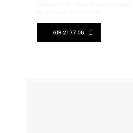
todo el año para ofrecerte una
respuesta inmediata.
619 21 77 06