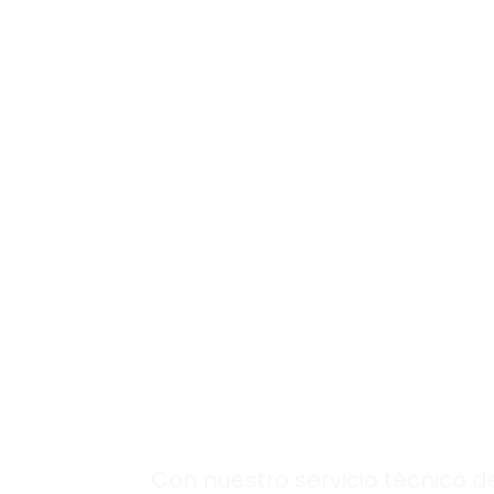
Soluciones
inmediatas
llamando ya a
nuestro
servicio
técnico de calde
urgente
en
Cenicientos.
Con nuestro servicio técnico d