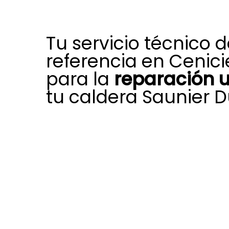
Tu servicio técnico 
referencia en Cenic
para la
reparación 
tu caldera Saunier D
La formación, experiencia y compr
equipo localizado en Cenicientos 
afrontar cada día diversas incide
afectar el rendimiento, la fiabilidad
de calderas de gas Saunier Duval.