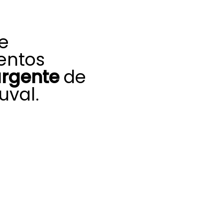
de
ientos
urgente
de
uval.
omiso de nuestro
nos ayudan a
ncias que pueden
 y la durabilidad