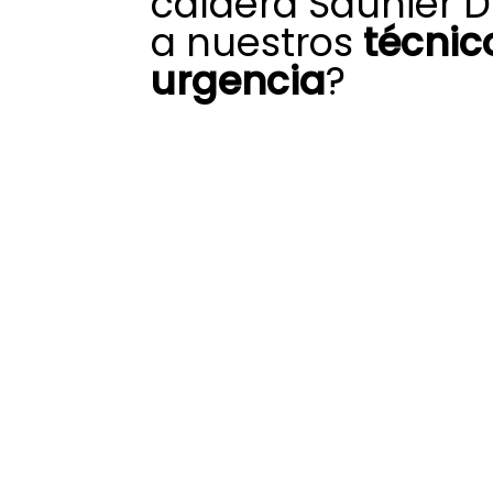
caldera Saunier D
a nuestros
técnic
urgencia
?