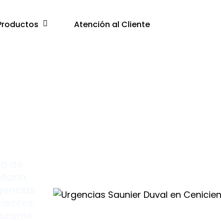
Productos
Atención al Cliente
as
ma de
taria,
rgencias
ientos,
durante