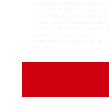
urgencias calderas Saunier Du
Cenicientos tendrás una aten
especializada, rápida y eficaz,
todas las garantías para recu
por completo el funcionamien
óptimo de tu sistema de
calefacción y agua caliente
sanitaria.