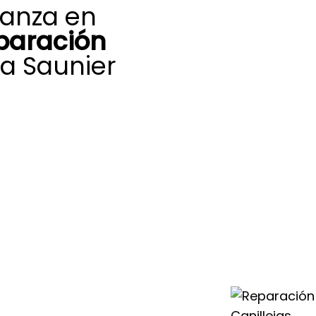
ianza en
paración
a Saunier
promiso de
ejas nos
s incidencias que
bilidad y la
nier Duval.
acreditación
o completo en