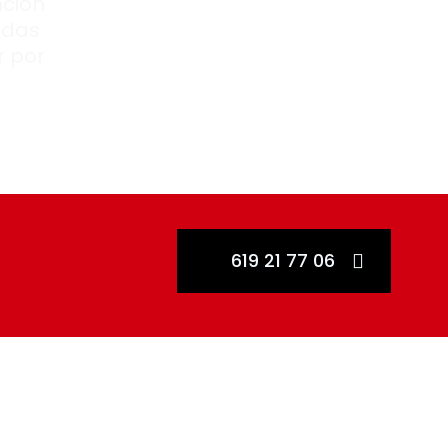
nción
todas
r por
a
619 21 77 06