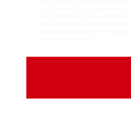
en Canillejas tendrás una ate
profesional, ágil y fiable, con 
las garantías para restablece
completo el rendimiento de tu
sistema de calefacción y agu
caliente sanitaria.