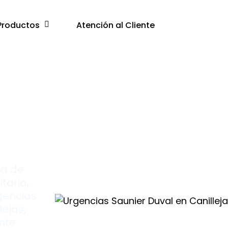
Productos
Atención al Cliente
as
ma de
taria,
rgencias
lejas,
ante