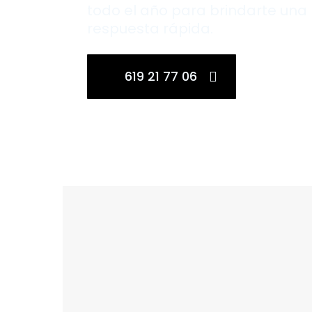
todo el año para brindarte una
respuesta rápida.
619 21 77 06