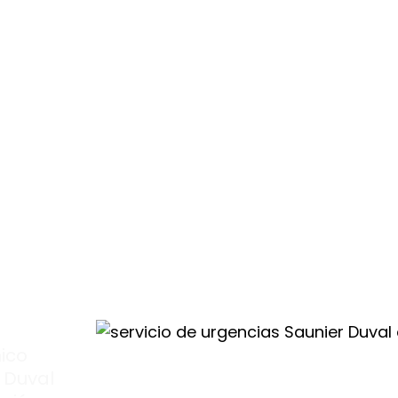
vas
do
cio
ras
nico
 Duval