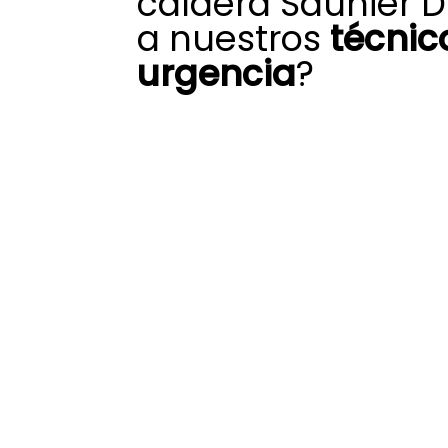
caldera Saunier D
a nuestros
técnic
urgencia
?