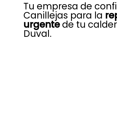
Tu empresa de conf
Canillejas para la
re
urgente
de tu calder
Duval.
La preparación, experiencia y com
nuestro equipo localizado en Canill
permiten afrontar cada día diversa
pueden reducir el rendimiento, la fia
durabilidad de calderas de gas Sau
Disponemos con la autorización y 
necesarias para ofrecer un servici