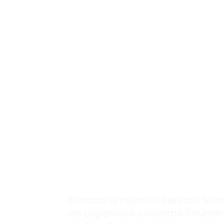
Soluciones efecti
y rápidas llaman
ya a nuestro
servi
técnico de calde
urgente
en
Canillejas.
Gracias a nuestro servicio téc
de urgencias calderas Saunier