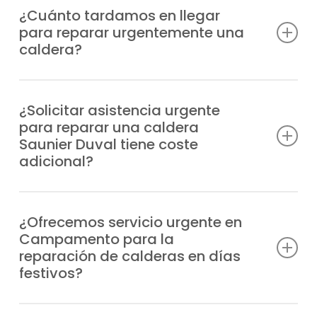
¿Cuánto tardamos en llegar
para reparar urgentemente una
caldera?
Acudimos a tu localización en el menor
tiempo posible, normalmente en un periodo
¿Solicitar asistencia urgente
para reparar una caldera
de 1-2 horas desde tu solicitud de
Saunier Duval tiene coste
asistencia, dependiendo de la zona y la
adicional?
carga de trabajo con el que cuente nuestro
servicio técnico urgente de calderas.
Sí, al solicitarse asistencia urgente, dentro
o fuera de nuestro horario habitual, la
¿Ofrecemos servicio urgente en
Campamento para la
asistencia inmediata tiene un cargo
reparación de calderas en días
añadido. Infórmate de nuestros precios en
festivos?
nuestro teléfono de atención al cliente.
Sí, trabajamos ininterrumpidamente,