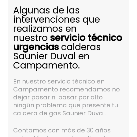
Algunas de las
intervenciones que
realizamos en
nuestro
servicio técnico
urgencias
calderas
Saunier Duval en
Campamento.
En nuestro servicio técnico en
Campamento recomendamos no
dejar pasar ni pasar por alto
ningún problema que presente tu
caldera de gas Saunier Duval.
Contamos con más de 30 años