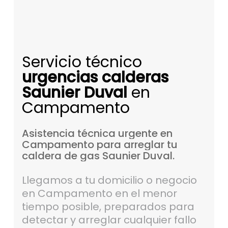
Servicio técnico
urgencias calderas
Saunier Duval
en
Campamento
Asistencia
técnica
urgente
en
Campamento
para
arreglar
tu
caldera
de
gas
Saunier
Duval.
Llegamos a tu domicilio o negocio
en Campamento en el menor
tiempo posible, preparados para
detectar y arreglar cualquier fallo